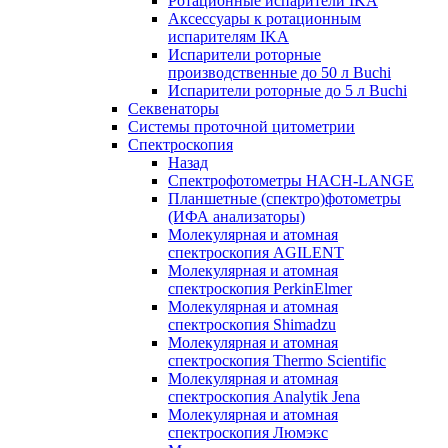
Ротационные испарители IKA
Аксессуары к ротационным
испарителям IKA
Испарители роторные
производственные до 50 л Buchi
Испарители роторные до 5 л Buchi
Секвенаторы
Системы проточной цитометрии
Спектроскопия
Назад
Спектрофотометры HACH-LANGE
Планшетные (спектро)фотометры
(ИФА анализаторы)
Молекулярная и атомная
спектроскопия AGILENT
Молекулярная и атомная
спектроскопия PerkinElmer
Молекулярная и атомная
спектроскопия Shimadzu
Молекулярная и атомная
спектроскопия Thermo Scientific
Молекулярная и атомная
спектроскопия Analytik Jena
Молекулярная и атомная
спектроскопия Люмэкс