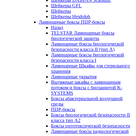
Шейкеры DAIHAN Scientific
Шейкеры GFL
Шейкеры
Шейкеры Heidolph
Ламинарные боксы ПЦР-боксы
Назад
TELSTAR Ламинарные боксы
биологической защиты
Ламинарные боксы биологической
безопасности класса II (тип А)
Ламинарные боксы биологической
безопасности класса I
Ламинарные Шкафы для стерильного
хранения
Ламинарные укрытия
Вытяжные шкафы с ламинарным
потоком и боксы с биозащитой K-
SYSTEMS
Боксы абактериальной воздушной
среды
ПЦР-боксы
Боксы биологической безопасности II
класса тип A2
Боксы цитотоксической безопасности
Ламинарные боксы радиологической