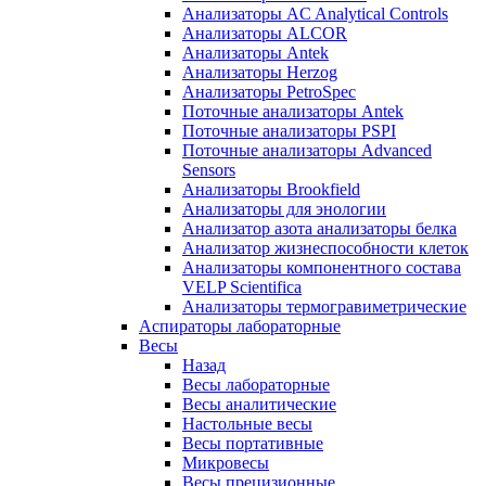
Анализаторы AC Analytical Controls
Анализаторы ALCOR
Анализаторы Antek
Анализаторы Herzog
Анализаторы PetroSpec
Поточные анализаторы Antek
Поточные анализаторы PSPI
Поточные анализаторы Advanced
Sensors
Анализаторы Brookfield
Анализаторы для энологии
Анализатор азота анализаторы белка
Анализатор жизнеспособности клеток
Анализаторы компонентного состава
VELP Scientifica
Анализаторы термогравиметрические
Аспираторы лабораторные
Весы
Назад
Весы лабораторные
Весы аналитические
Настольные весы
Весы портативные
Микровесы
Весы прецизионные