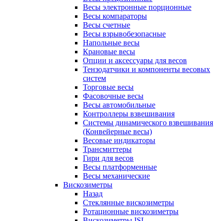
Весы электронные порционные
Весы компараторы
Весы счетные
Весы взрывобезопасные
Напольные весы
Крановые весы
Опции и аксессуары для весов
Тензодатчики и компоненты весовых
систем
Торговые весы
Фасовочные весы
Весы автомобильные
Контроллеры взвешивания
Системы динамического взвешивания
(Конвейерные весы)
Весовые индикаторы
Трансмиттеры
Гири для весов
Весы платформенные
Весы механические
Вискозиметры
Назад
Стеклянные вискозиметры
Ротационные вискозиметры
Вискозиметры ISL