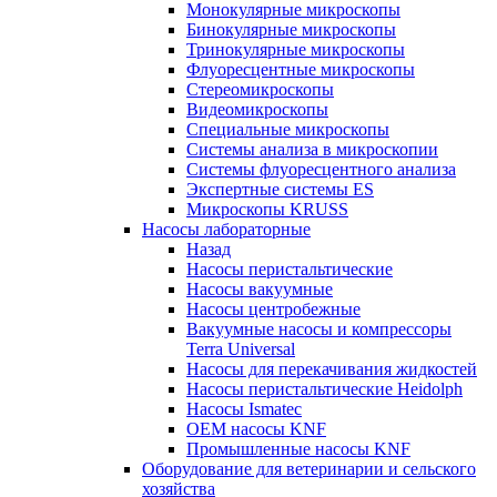
Монокулярные микроскопы
Бинокулярные микроскопы
Тринокулярные микроскопы
Флуоресцентные микроскопы
Стереомикроскопы
Видеомикроскопы
Специальные микроскопы
Системы анализа в микроскопии
Системы флуоресцентного анализа
Экспертные системы ES
Микроскопы KRUSS
Насосы лабораторные
Назад
Насосы перистальтические
Насосы вакуумные
Насосы центробежные
Вакуумные насосы и компрессоры
Terra Universal
Насосы для перекачивания жидкостей
Насосы перистальтические Heidolph
Насосы Ismatec
OEM насосы KNF
Промышленные насосы KNF
Оборудование для ветеринарии и сельского
хозяйства