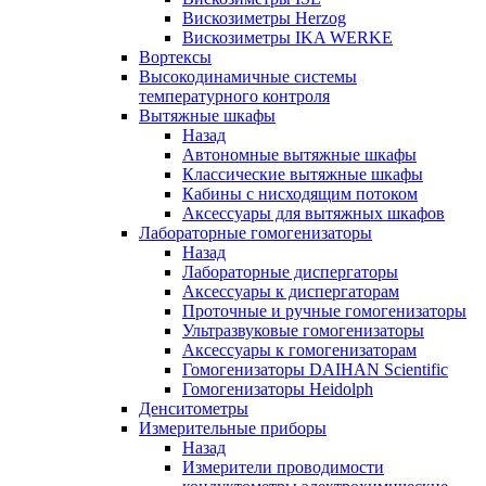
Вискозиметры Herzog
Вискозиметры IKA WERKE
Вортексы
Высокодинамичные системы
температурного контроля
Вытяжные шкафы
Назад
Автономные вытяжные шкафы
Классические вытяжные шкафы
Кабины с нисходящим потоком
Аксессуары для вытяжных шкафов
Лабораторные гомогенизаторы
Назад
Лабораторные диспергаторы
Аксессуары к диспергаторам
Проточные и ручные гомогенизаторы
Ультразвуковые гомогенизаторы
Аксессуары к гомогенизаторам
Гомогенизаторы DAIHAN Scientific
Гомогенизаторы Heidolph
Денситометры
Измерительные приборы
Назад
Измерители проводимости