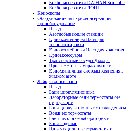
Колбонагреватели DAIHAN Scientific
Колбонагреватели ЛОИП
Криоскопы
Оборудование для криоконсервации
криооборудование
Назад
Азотдобывающие станции
Крио контейнеры Haier для
транспортировки
Крио контейнеры Haier для хранения
Криоаксессуары
Транспортные сосуды Дьюара
Программные замораживатели
Криохранилища системы хранения в
жидком азоте
Лабораторные бани
Назад
Бани циркуляционные
Лабораторные бани термостаты без
циркуляции
Бани циркуляционные с охлаждением
Водяные термостаты
Бани песочные лабораторные
Бани водяные
Циркуляционные термостаты с