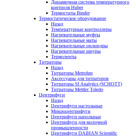
Динамичная система температурного
контроля Huber
Термостаты Binder
Термостатическое оборудование
Назад
Температурные контроллеры
Нагревательные муфты
Нагревательные маты
Нагревательные цилиндры
Нагревательные шнуры
Термоленты
Титраторы
Назад
Титраторы Metrohm
Аксессуары для титраторов
Титраторы SI Analytics (SCHOTT)
Титраторы Mettler Toledo
Центрифуги
Назад
Центрифуги настольные
Микроцентрифуги
Центрифуги напольные
Центрифуги для молочной
промышленности
Центрифуги DAIHAN Scientific