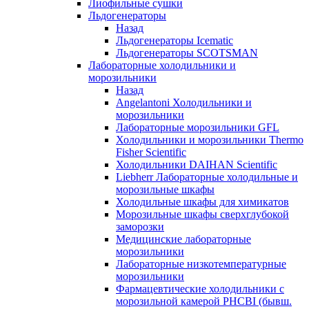
Лиофильные сушки
Льдогенераторы
Назад
Льдогенераторы Icematic
Льдогенераторы SCOTSMAN
Лабораторные холодильники и
морозильники
Назад
Angelantoni Холодильники и
морозильники
Лабораторные морозильники GFL
Холодильники и морозильники Thermo
Fisher Scientific
Холодильники DAIHAN Scientific
Liebherr Лабораторные холодильные и
морозильные шкафы
Холодильные шкафы для химикатов
Морозильные шкафы сверхглубокой
заморозки
Медицинские лабораторные
морозильники
Лабораторные низкотемпературные
морозильники
Фармацевтические холодильники с
морозильной камерой PHCBI (бывш.