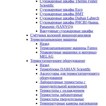
Сухожаровые шкафы Thermo Fisher
Scientific
Сухожаровые шкафы Esco
Сухожаровые шкафы BMT
Сухожаровые шкафы Daihan Labtech
Сухожаровые шкафы PHCBI (бывш.
Panasonic (SANYO))
Вакуумные сухожаровые шкафы
Счётчики колоний микроорганизмов
Термозапаивающие машины
Назад
Термозапаивающие машины Famos
Упаковочные машинки и материал
MELAG
Термостатирующее оборудование
Назад
Термоблоки DAIHAN Scientific
Аксессуары для термостатирующего
оборудования
Лабораторные термостаты с
принудительной конвенцией
Термостаты с охлаждением
Термостаты лабораторные
Термостаты твердотельные
Температурные камеры нагревания