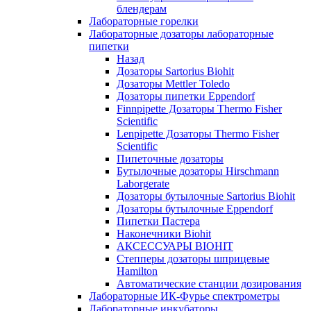
блендерам
Лабораторные горелки
Лабораторные дозаторы лабораторные
пипетки
Назад
Дозаторы Sartorius Biohit
Дозаторы Mettler Toledo
Дозаторы пипетки Eppendorf
Finnpipette Дозаторы Thermo Fisher
Scientific
Lenpipette Дозаторы Thermo Fisher
Scientific
Пипеточные дозаторы
Бутылочные дозаторы Hirschmann
Laborgerate
Дозаторы бутылочные Sartorius Biohit
Дозаторы бутылочные Eppendorf
Пипетки Пастера
Наконечники Biohit
АКСЕССУАРЫ BIOHIT
Степперы дозаторы шприцевые
Hamilton
Автоматические станции дозирования
Лабораторные ИК-Фурье спектрометры
Лабораторные инкубаторы