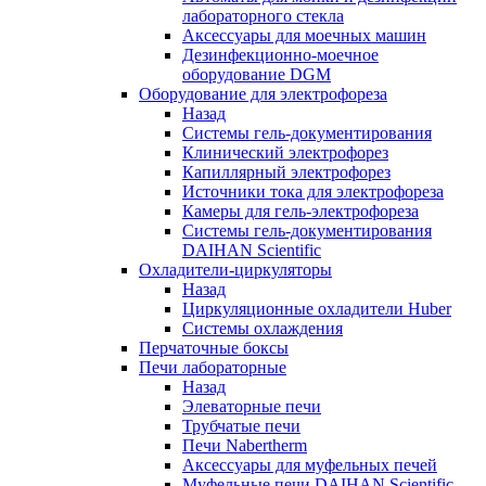
лабораторного стекла
Аксессуары для моечных машин
Дезинфекционно-моечное
оборудование DGM
Оборудование для электрофореза
Назад
Системы гель-документирования
Клинический электрофорез
Капиллярный электрофорез
Источники тока для электрофореза
Камеры для гель-электрофореза
Системы гель-документирования
DAIHAN Scientific
Охладители-циркуляторы
Назад
Циркуляционные охладители Huber
Системы охлаждения
Перчаточные боксы
Печи лабораторные
Назад
Элеваторные печи
Трубчатые печи
Печи Nabertherm
Аксессуары для муфельных печей
Муфельные печи DAIHAN Scientific