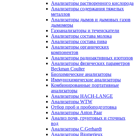
Анализаторы растворенного кислорода
Анализаторы содержания тяжелых
металлов
Анализаторы дымов и дымовых газов
дымомеры
Газоанализаторы и течеискатели
Анализаторы состава молока
Анализаторы состава пива
Анализаторы органических
компонентов
Анализаторы радиоактивных изотопов
Анализаторы физических параметров
Beckman Coulter
Биохимические анализаторы
Иммунохимические анализаторы
Комбинированные портативные
анализаторы
Анализаторы HACH-LANGE
Анализаторы WTW
Отбор проб и пробоподготовка
Анализаторы Anton Paar
Анализ почв, грунтовых и сточных
вод
Анализаторы C.Gerhardt
Анализаторы Biomerieux