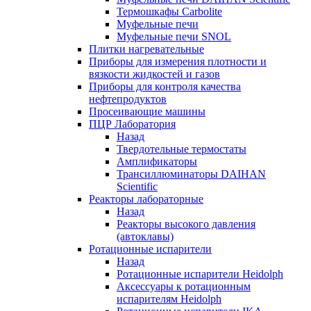
Термошкафы Carbolite
Муфельные печи
Муфельные печи SNOL
Плитки нагревательные
Приборы для измерения плотности и
вязкости жидкостей и газов
Приборы для контроля качества
нефтепродуктов
Просеивающие машины
ПЦР Лаборатория
Назад
Твердотельные термостаты
Амплификаторы
Трансиллюминаторы DAIHAN
Scientific
Реакторы лабораторные
Назад
Реакторы высокого давления
(автоклавы)
Ротационные испарители
Назад
Ротационные испарители Heidolph
Аксессуары к ротационным
испарителям Heidolph