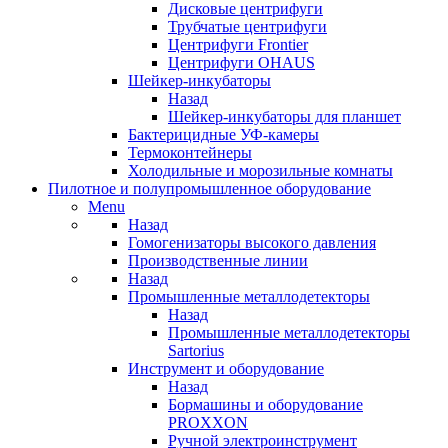
Дисковые центрифуги
Трубчатые центрифуги
Центрифуги Frontier
Центрифуги OHAUS
Шейкер-инкубаторы
Назад
Шейкер-инкубаторы для планшет
Бактерицидные УФ-камеры
Термоконтейнеры
Холодильные и морозильные комнаты
Пилотное и полупромышленное оборудование
Menu
Назад
Гомогенизаторы высокого давления
Производственные линии
Назад
Промышленные металлодетекторы
Назад
Промышленные металлодетекторы
Sartorius
Инструмент и оборудование
Назад
Бормашины и оборудование
PROXXON
Ручной электроинструмент