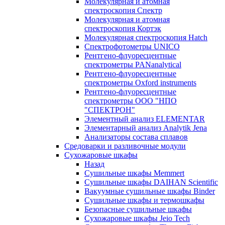
Молекулярная и атомная
спектроскопия Спектр
Молекулярная и атомная
спектроскопия Кортэк
Молекулярная спектроскопия Hatch
Спектрофотометры UNICO
Рентгено-флуоресцентные
спектрометры PANanalytical
Рентгено-флуоресцентные
спектрометры Oxford instruments
Рентгено-флуоресцентные
спектрометры ООО "НПО
"СПЕКТРОН"
Элементный анализ ELEMENTAR
Элементарный анализ Analytik Jena
Анализаторы состава сплавов
Средоварки и разливочные модули
Сухожаровые шкафы
Назад
Сушильные шкафы Memmert
Сушильные шкафы DAIHAN Scientific
Вакуумные сушильные шкафы Binder
Сушильные шкафы и термошкафы
Безопасные сушильные шкафы
Сухожаровые шкафы Jeio Tech