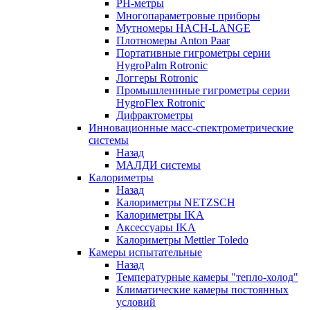
РH-метры
Многопараметровые приборы
Мутномеры HACH-LANGE
Плотномеры Anton Paar
Портативные гигрометры серии
HygroPalm Rotronic
Логгеры Rotronic
Промышленнные гигрометры серии
HygroFlex Rotronic
Дифрактометры
Инновационные масс-спектрометрические
системы
Назад
МАЛДИ системы
Калориметры
Назад
Калориметры NETZSCH
Калориметры IKA
Аксессуары IKA
Калориметры Mettler Toledo
Камеры испытательные
Назад
Температурные камеры "тепло-холод"
Климатические камеры постоянных
условий