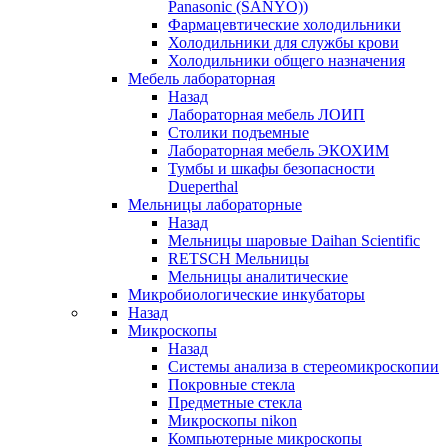
Panasonic (SANYO))
Фармацевтические холодильники
Холодильники для службы крови
Холодильники общего назначения
Мебель лабораторная
Назад
Лабораторная мебель ЛОИП
Столики подъемные
Лабораторная мебель ЭКОХИМ
Тумбы и шкафы безопасности
Dueperthal
Мельницы лабораторные
Назад
Мельницы шаровые Daihan Scientific
RETSCH Мельницы
Мельницы аналитические
Микробиологические инкубаторы
Назад
Микроскопы
Назад
Системы анализа в стереомикроскопии
Покровные стекла
Предметные стекла
Микроскопы nikon
Компьютерные микроскопы