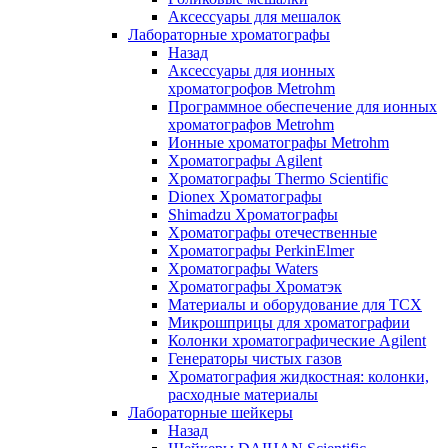
Аксессуары для мешалок
Лабораторные хроматографы
Назад
Аксессуары для ионных
хроматогрофов Metrohm
Программное обеспечение для ионных
хроматографов Metrohm
Ионные хроматографы Metrohm
Хроматографы Agilent
Хроматографы Thermo Scientific
Dionex Хроматографы
Shimadzu Хроматографы
Хроматографы отечественные
Хроматографы PerkinElmer
Хроматографы Waters
Хроматографы Хроматэк
Материалы и оборудование для ТСХ
Микрошприцы для хроматографии
Колонки хроматографические Agilent
Генераторы чистых газов
Хроматография жидкостная: колонки,
расходные материалы
Лабораторные шейкеры
Назад