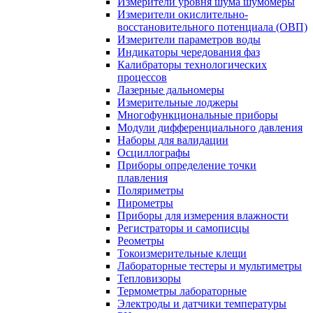
Измерители уровня шума шумомеры
Измерители окислительно-
восстановительного потенциала (ОВП)
Измерители параметров воды
Индикаторы чередования фаз
Калибраторы технологических
процессов
Лазерные дальномеры
Измерительные лоджеры
Многофункциональные приборы
Модули дифференциального давления
Наборы для валидации
Осциллографы
Приборы определение точки
плавления
Поляриметры
Пирометры
Приборы для измерения влажности
Регистраторы и самописцы
Реометры
Токоизмерительные клещи
Лабораторные тестеры и мультиметры
Тепловизоры
Термометры лабораторные
Электроды и датчики температуры