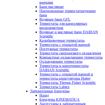
ваннами
Бани масляные
Прецизионные термостатирующие
бани
Водяные бани GFL
Термостаты для капиллярных
вискозиметров
Водяные и масляные бани DAIHAN
Scientific
Калибровочные термостаты
Термостаты с открытой ванной
Погружные термостаты
Термостаты сверхнизкого охлаждения
Компактные охлаждающие термостаты
Охлаждающие термостаты
Термостаты и криотермостаты
DAIHAN Scientific
Термостаты с открытой ванной и
термостаты-циркуляторы Huber
Термостаты Thermo Fisher Scientific
Термостаты Labtex
Лабораторные блендеры
Назад
Блендеры KINEMATICA
Аксессуары к лабораторным