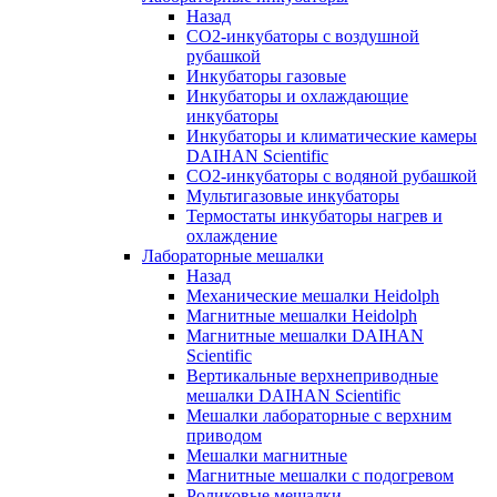
Назад
СО2-инкубаторы с воздушной
рубашкой
Инкубаторы газовые
Инкубаторы и охлаждающие
инкубаторы
Инкубаторы и климатические камеры
DAIHAN Scientific
CO2-инкубаторы с водяной рубашкой
Мультигазовые инкубаторы
Термостаты инкубаторы нагрев и
охлаждение
Лабораторные мешалки
Назад
Механические мешалки Heidolph
Магнитные мешалки Heidolph
Магнитные мешалки DAIHAN
Scientific
Вертикальные верхнеприводные
мешалки DAIHAN Scientific
Мешалки лабораторные с верхним
приводом
Мешалки магнитные
Магнитные мешалки с подогревом
Роликовые мешалки