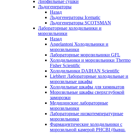
Лиофильные сушки
Льдогенераторы
Назад
Льдогенераторы Icematic
Льдогенераторы SCOTSMAN
Лабораторные холодильники и
морозильники
Назад
Angelantoni Холодильники и
морозильники
Лабораторные морозильники GFL
Холодильники и морозильники Thermo
Fisher Scientific
Холодильники DAIHAN Scientific
Liebherr Лабораторные холодильные и
морозильные шкафы
Холодильные шкафы для химикатов
Морозильные шкафы сверхглубокой
заморозки
Медицинские лабораторные
морозильники
Лабораторные низкотемпературные
морозильники
Фармацевтические холодильники с
морозильной камерой PHCBI (бывш.