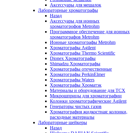
Аксессуары для мешалок
Лабораторные хроматографы
Назад
Аксессуары для ионных
хроматогрофов Metrohm
Программное обеспечение для ионных
хроматографов Metrohm
Ионные хроматографы Metrohm
Хроматографы Agilent
Хроматографы Thermo Scientific
Dionex Хроматографы
Shimadzu Хроматографы
Хроматографы отечественные
Хроматографы PerkinElmer
Хроматографы Waters
Хроматографы Хроматэк
Материалы и оборудование для ТСХ
Микрошприцы для хроматографии
Колонки хроматографические Agilent
Генераторы чистых газов
Хроматография жидкостная: колонки,
расходные материалы
Лабораторные шейкеры
Назад