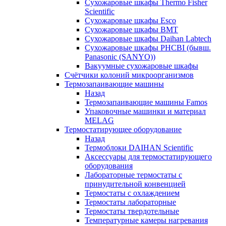
Сухожаровые шкафы Thermo Fisher
Scientific
Сухожаровые шкафы Esco
Сухожаровые шкафы BMT
Сухожаровые шкафы Daihan Labtech
Сухожаровые шкафы PHCBI (бывш.
Panasonic (SANYO))
Вакуумные сухожаровые шкафы
Счётчики колоний микроорганизмов
Термозапаивающие машины
Назад
Термозапаивающие машины Famos
Упаковочные машинки и материал
MELAG
Термостатирующее оборудование
Назад
Термоблоки DAIHAN Scientific
Аксессуары для термостатирующего
оборудования
Лабораторные термостаты с
принудительной конвенцией
Термостаты с охлаждением
Термостаты лабораторные
Термостаты твердотельные
Температурные камеры нагревания