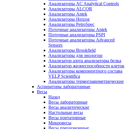
Анализаторы AC Analytical Controls
Анализаторы ALCOR
Анализаторы Antek
Анализаторы Herzog
Анализаторы PetroSpec
Поточные анализаторы Antek
Поточные анализаторы PSPI
Поточные анализаторы Advanced
Sensors
Анализаторы Brookfield
Анализаторы для энологии
Анализатор азота анализаторы белка
Анализатор жизнеспособности клеток
Анализаторы компонентного состава
VELP Scientifica
Анализаторы термогравиметрические
Аспираторы лабораторные
Весы
Назад
Весы лабораторные
Весы аналитические
Настольные весы
Весы портативные
Микровесы
Весы прецизионные