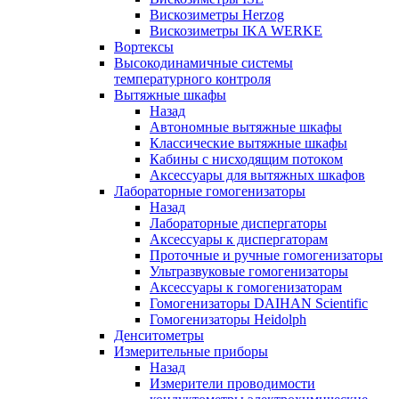
Вискозиметры Herzog
Вискозиметры IKA WERKE
Вортексы
Высокодинамичные системы
температурного контроля
Вытяжные шкафы
Назад
Автономные вытяжные шкафы
Классические вытяжные шкафы
Кабины с нисходящим потоком
Аксессуары для вытяжных шкафов
Лабораторные гомогенизаторы
Назад
Лабораторные диспергаторы
Аксессуары к диспергаторам
Проточные и ручные гомогенизаторы
Ультразвуковые гомогенизаторы
Аксессуары к гомогенизаторам
Гомогенизаторы DAIHAN Scientific
Гомогенизаторы Heidolph
Денситометры
Измерительные приборы
Назад
Измерители проводимости