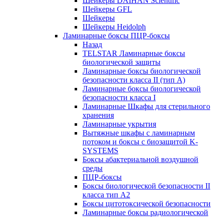
Шейкеры DAIHAN Scientific
Шейкеры GFL
Шейкеры
Шейкеры Heidolph
Ламинарные боксы ПЦР-боксы
Назад
TELSTAR Ламинарные боксы
биологической защиты
Ламинарные боксы биологической
безопасности класса II (тип А)
Ламинарные боксы биологической
безопасности класса I
Ламинарные Шкафы для стерильного
хранения
Ламинарные укрытия
Вытяжные шкафы с ламинарным
потоком и боксы с биозащитой K-
SYSTEMS
Боксы абактериальной воздушной
среды
ПЦР-боксы
Боксы биологической безопасности II
класса тип A2
Боксы цитотоксической безопасности
Ламинарные боксы радиологической