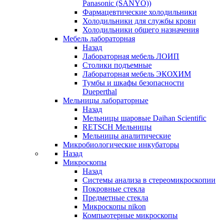
Panasonic (SANYO))
Фармацевтические холодильники
Холодильники для службы крови
Холодильники общего назначения
Мебель лабораторная
Назад
Лабораторная мебель ЛОИП
Столики подъемные
Лабораторная мебель ЭКОХИМ
Тумбы и шкафы безопасности
Dueperthal
Мельницы лабораторные
Назад
Мельницы шаровые Daihan Scientific
RETSCH Мельницы
Мельницы аналитические
Микробиологические инкубаторы
Назад
Микроскопы
Назад
Системы анализа в стереомикроскопии
Покровные стекла
Предметные стекла
Микроскопы nikon
Компьютерные микроскопы