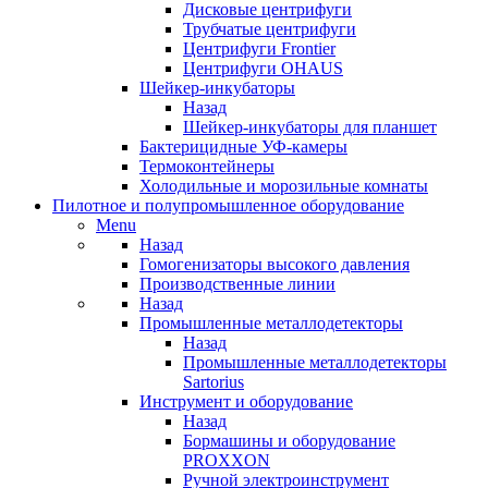
Дисковые центрифуги
Трубчатые центрифуги
Центрифуги Frontier
Центрифуги OHAUS
Шейкер-инкубаторы
Назад
Шейкер-инкубаторы для планшет
Бактерицидные УФ-камеры
Термоконтейнеры
Холодильные и морозильные комнаты
Пилотное и полупромышленное оборудование
Menu
Назад
Гомогенизаторы высокого давления
Производственные линии
Назад
Промышленные металлодетекторы
Назад
Промышленные металлодетекторы
Sartorius
Инструмент и оборудование
Назад
Бормашины и оборудование
PROXXON
Ручной электроинструмент