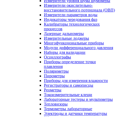
Измерители уровня шума шумомеры
Измерители окислительно-
восстановительного потенциала (ОВП)
Измерители параметров воды
Индикаторы чередования фаз
Калибраторы технологических
процессов
Лазерные дальномеры
Измерительные лоджеры
Многофункциональные приборы
Модули дифференциального давления
Наборы для валидации
Осциллографы
Приборы определение точки
плавления
Поляриметры
Пирометры
Приборы для измерения влажности
Регистраторы и самописцы
Реометры
Токоизмерительные клещи
Лабораторные тестеры и мультиметры
Тепловизоры
Термометры лабораторные
Электроды и датчики температуры