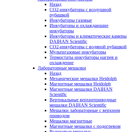
Назад
СО2-инкубаторы с воздушной
рубашкой
Инкубаторы газовые
Инкубаторы и охлаждающие
инкубаторы
Инкубаторы и климатические камеры
DAIHAN Scientific
CO2-инкубаторы с водяной рубашкой
Мультигазовые инкубаторы
Термостаты инкубаторы нагрев и
охлаждение
Лабораторные мешалки
Назад
Механические мешалки Heidolph
Магнитные мешалки Heidolph
Магнитные мешалки DAIHAN
Scientific
Вертикальные верхнеприводные
мешалки DAIHAN Scientific
Мешалки лабораторные с верхним
приводом
Мешалки магнитные
Магнитные мешалки с подогревом
Роликовые мешалки