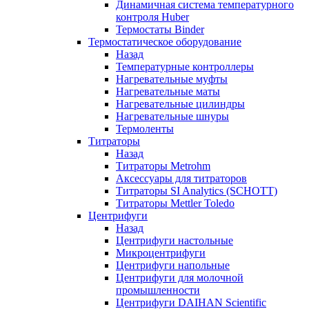
Динамичная система температурного
контроля Huber
Термостаты Binder
Термостатическое оборудование
Назад
Температурные контроллеры
Нагревательные муфты
Нагревательные маты
Нагревательные цилиндры
Нагревательные шнуры
Термоленты
Титраторы
Назад
Титраторы Metrohm
Аксессуары для титраторов
Титраторы SI Analytics (SCHOTT)
Титраторы Mettler Toledo
Центрифуги
Назад
Центрифуги настольные
Микроцентрифуги
Центрифуги напольные
Центрифуги для молочной
промышленности
Центрифуги DAIHAN Scientific