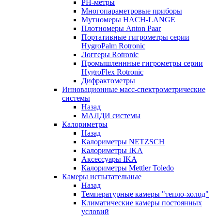
РH-метры
Многопараметровые приборы
Мутномеры HACH-LANGE
Плотномеры Anton Paar
Портативные гигрометры серии
HygroPalm Rotronic
Логгеры Rotronic
Промышленнные гигрометры серии
HygroFlex Rotronic
Дифрактометры
Инновационные масс-спектрометрические
системы
Назад
МАЛДИ системы
Калориметры
Назад
Калориметры NETZSCH
Калориметры IKA
Аксессуары IKA
Калориметры Mettler Toledo
Камеры испытательные
Назад
Температурные камеры "тепло-холод"
Климатические камеры постоянных
условий