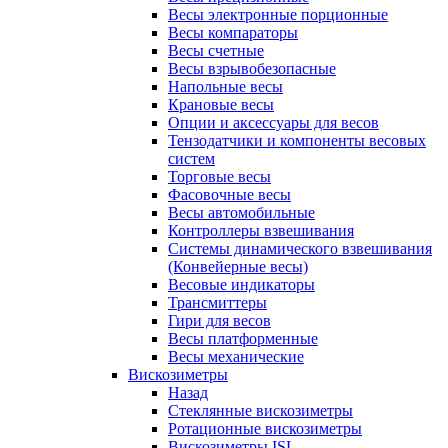
Весы электронные порционные
Весы компараторы
Весы счетные
Весы взрывобезопасные
Напольные весы
Крановые весы
Опции и аксессуары для весов
Тензодатчики и компоненты весовых
систем
Торговые весы
Фасовочные весы
Весы автомобильные
Контроллеры взвешивания
Системы динамического взвешивания
(Конвейерные весы)
Весовые индикаторы
Трансмиттеры
Гири для весов
Весы платформенные
Весы механические
Вискозиметры
Назад
Стеклянные вискозиметры
Ротационные вискозиметры
Вискозиметры ISL