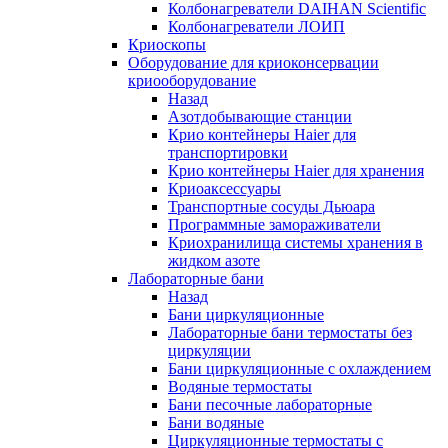
Колбонагреватели DAIHAN Scientific
Колбонагреватели ЛОИП
Криоскопы
Оборудование для криоконсервации
криооборудование
Назад
Азотдобывающие станции
Крио контейнеры Haier для
транспортировки
Крио контейнеры Haier для хранения
Криоаксессуары
Транспортные сосуды Дьюара
Программные замораживатели
Криохранилища системы хранения в
жидком азоте
Лабораторные бани
Назад
Бани циркуляционные
Лабораторные бани термостаты без
циркуляции
Бани циркуляционные с охлаждением
Водяные термостаты
Бани песочные лабораторные
Бани водяные
Циркуляционные термостаты с