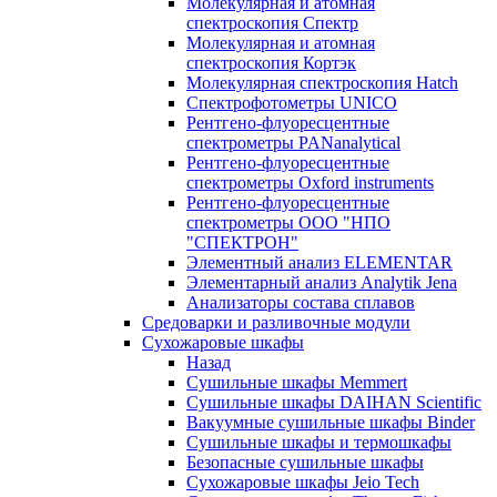
Молекулярная и атомная
спектроскопия Спектр
Молекулярная и атомная
спектроскопия Кортэк
Молекулярная спектроскопия Hatch
Спектрофотометры UNICO
Рентгено-флуоресцентные
спектрометры PANanalytical
Рентгено-флуоресцентные
спектрометры Oxford instruments
Рентгено-флуоресцентные
спектрометры ООО "НПО
"СПЕКТРОН"
Элементный анализ ELEMENTAR
Элементарный анализ Analytik Jena
Анализаторы состава сплавов
Средоварки и разливочные модули
Сухожаровые шкафы
Назад
Сушильные шкафы Memmert
Сушильные шкафы DAIHAN Scientific
Вакуумные сушильные шкафы Binder
Сушильные шкафы и термошкафы
Безопасные сушильные шкафы
Сухожаровые шкафы Jeio Tech