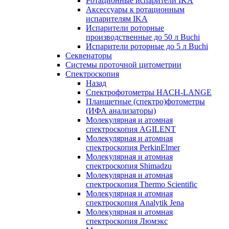
Ротационные испарители IKA
Аксессуары к ротационным
испарителям IKA
Испарители роторные
производственные до 50 л Buchi
Испарители роторные до 5 л Buchi
Секвенаторы
Системы проточной цитометрии
Спектроскопия
Назад
Спектрофотометры HACH-LANGE
Планшетные (спектро)фотометры
(ИФА анализаторы)
Молекулярная и атомная
спектроскопия AGILENT
Молекулярная и атомная
спектроскопия PerkinElmer
Молекулярная и атомная
спектроскопия Shimadzu
Молекулярная и атомная
спектроскопия Thermo Scientific
Молекулярная и атомная
спектроскопия Analytik Jena
Молекулярная и атомная
спектроскопия Люмэкс