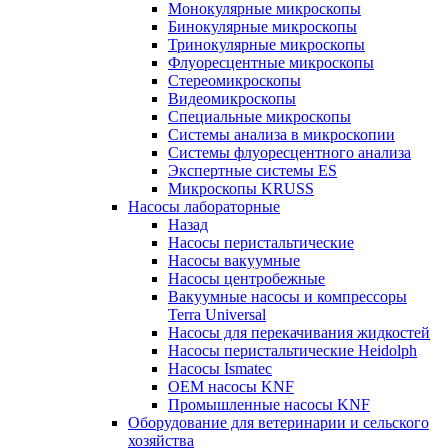
Монокулярные микроскопы
Бинокулярные микроскопы
Тринокулярные микроскопы
Флуоресцентные микроскопы
Стереомикроскопы
Видеомикроскопы
Специальные микроскопы
Системы анализа в микроскопии
Системы флуоресцентного анализа
Экспертные системы ES
Микроскопы KRUSS
Насосы лабораторные
Назад
Насосы перистальтические
Насосы вакуумные
Насосы центробежные
Вакуумные насосы и компрессоры
Terra Universal
Насосы для перекачивания жидкостей
Насосы перистальтические Heidolph
Насосы Ismatec
OEM насосы KNF
Промышленные насосы KNF
Оборудование для ветеринарии и сельского
хозяйства