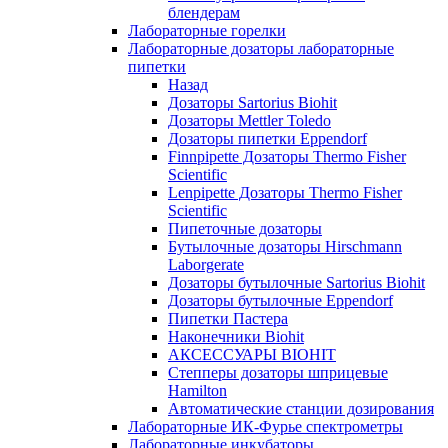
блендерам
Лабораторные горелки
Лабораторные дозаторы лабораторные
пипетки
Назад
Дозаторы Sartorius Biohit
Дозаторы Mettler Toledo
Дозаторы пипетки Eppendorf
Finnpipette Дозаторы Thermo Fisher
Scientific
Lenpipette Дозаторы Thermo Fisher
Scientific
Пипеточные дозаторы
Бутылочные дозаторы Hirschmann
Laborgerate
Дозаторы бутылочные Sartorius Biohit
Дозаторы бутылочные Eppendorf
Пипетки Пастера
Наконечники Biohit
АКСЕССУАРЫ BIOHIT
Степперы дозаторы шприцевые
Hamilton
Автоматические станции дозирования
Лабораторные ИК-Фурье спектрометры
Лабораторные инкубаторы