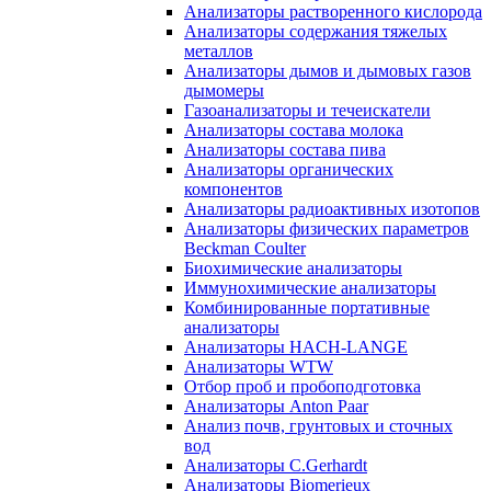
Анализаторы растворенного кислорода
Анализаторы содержания тяжелых
металлов
Анализаторы дымов и дымовых газов
дымомеры
Газоанализаторы и течеискатели
Анализаторы состава молока
Анализаторы состава пива
Анализаторы органических
компонентов
Анализаторы радиоактивных изотопов
Анализаторы физических параметров
Beckman Coulter
Биохимические анализаторы
Иммунохимические анализаторы
Комбинированные портативные
анализаторы
Анализаторы HACH-LANGE
Анализаторы WTW
Отбор проб и пробоподготовка
Анализаторы Anton Paar
Анализ почв, грунтовых и сточных
вод
Анализаторы C.Gerhardt
Анализаторы Biomerieux