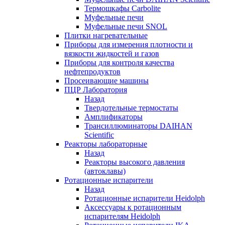
Термошкафы Carbolite
Муфельные печи
Муфельные печи SNOL
Плитки нагревательные
Приборы для измерения плотности и
вязкости жидкостей и газов
Приборы для контроля качества
нефтепродуктов
Просеивающие машины
ПЦР Лаборатория
Назад
Твердотельные термостаты
Амплификаторы
Трансиллюминаторы DAIHAN
Scientific
Реакторы лабораторные
Назад
Реакторы высокого давления
(автоклавы)
Ротационные испарители
Назад
Ротационные испарители Heidolph
Аксессуары к ротационным
испарителям Heidolph