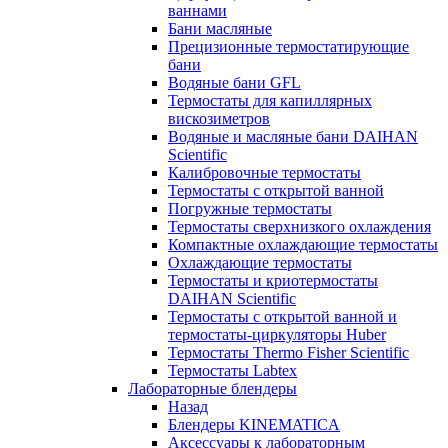
ваннами
Бани масляные
Прецизионные термостатирующие
бани
Водяные бани GFL
Термостаты для капиллярных
вискозиметров
Водяные и масляные бани DAIHAN
Scientific
Калибровочные термостаты
Термостаты с открытой ванной
Погружные термостаты
Термостаты сверхнизкого охлаждения
Компактные охлаждающие термостаты
Охлаждающие термостаты
Термостаты и криотермостаты
DAIHAN Scientific
Термостаты с открытой ванной и
термостаты-циркуляторы Huber
Термостаты Thermo Fisher Scientific
Термостаты Labtex
Лабораторные блендеры
Назад
Блендеры KINEMATICA
Аксессуары к лабораторным