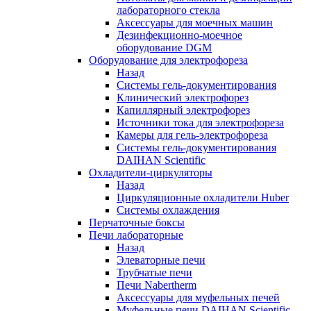
лабораторного стекла
Аксессуары для моечных машин
Дезинфекционно-моечное
оборудование DGM
Оборудование для электрофореза
Назад
Системы гель-документирования
Клинический электрофорез
Капиллярный электрофорез
Источники тока для электрофореза
Камеры для гель-электрофореза
Системы гель-документирования
DAIHAN Scientific
Охладители-циркуляторы
Назад
Циркуляционные охладители Huber
Системы охлаждения
Перчаточные боксы
Печи лабораторные
Назад
Элеваторные печи
Трубчатые печи
Печи Nabertherm
Аксессуары для муфельных печей
Муфельные печи DAIHAN Scientific