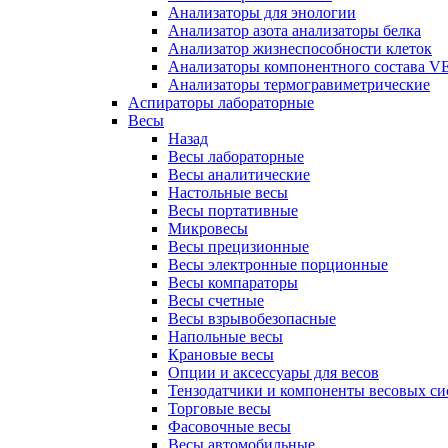
Анализаторы для энологии
Анализатор азота анализаторы белка
Анализатор жизнеспособности клеток
Анализаторы компонентного состава VEL
Анализаторы термогравиметрические
Аспираторы лабораторные
Весы
Назад
Весы лабораторные
Весы аналитические
Настольные весы
Весы портативные
Микровесы
Весы прецизионные
Весы электронные порционные
Весы компараторы
Весы счетные
Весы взрывобезопасные
Напольные весы
Крановые весы
Опции и аксессуары для весов
Тензодатчики и компоненты весовых си
Торговые весы
Фасовочные весы
Весы автомобильные