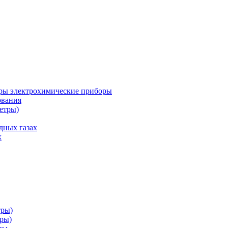
ры электрохимические приборы
ования
етры)
дных газах
х
тры)
тры)