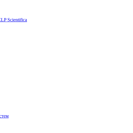
P Scientifica
стем