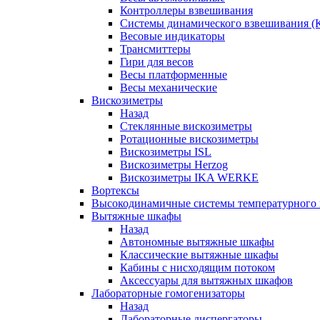
Контроллеры взвешивания
Системы динамического взвешивания (
Весовые индикаторы
Трансмиттеры
Гири для весов
Весы платформенные
Весы механические
Вискозиметры
Назад
Стеклянные вискозиметры
Ротационные вискозиметры
Вискозиметры ISL
Вискозиметры Herzog
Вискозиметры IKA WERKE
Вортексы
Высокодинамичные системы температурного 
Вытяжные шкафы
Назад
Автономные вытяжные шкафы
Классические вытяжные шкафы
Кабины с нисходящим потоком
Аксессуары для вытяжных шкафов
Лабораторные гомогенизаторы
Назад
Лабораторные диспергаторы