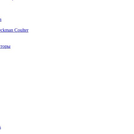
в
ckman Coulter
аторы
s