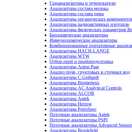
Газоанализаторы и течеискатели
Анализаторы состава молока
Анализаторы состава пива
Анализаторы органических компоненто
Анализаторы радиоактивных изотопов
Анализаторы физических параметров Be
Биохимические анализаторы
Иммунохимические анализаторы
Комбинированные портативные анализ
Анализаторы HACH-LANGE
Анализаторы WTW
Отбор проб и пробоподготовка
Анализаторы Anton Paar
Анализ почв, грунтовых и сточных вод
Анализаторы C.Gerhardt
Анализаторы Biomerieux
Анализаторы AC Analytical Controls
Анализаторы ALCOR
Анализаторы Antek
Анализаторы Herzog
Анализаторы PetroSpec
Поточные анализаторы Antek
Поточные анализаторы PSPI
Поточные анализаторы Advanced Sensor
Анализаторы Brookfield