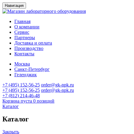
Навигация
Главная
О компании
Сервис
Партнеры
Доставка и оплата
Производство
Контакты
Москва
Санкт-Петербург
Геленджик
+7 (495) 152-56-25
order@gk-npk.ru
+7 (495) 152-56-25
order@gk-npk.ru
+7 (812) 214-46-48
Корзина пуста
0 позиций
Каталог
Каталог
Закрыть