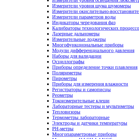
Измерители уровня освещения люксмет
Измерители уровня шума шумомеры
Измерители окислительно-восстановит
Измерители параметров воды
Индикаторы чередования фаз
Калибраторы технологических процесс
Лазерные дальномеры
Измерительные лоджеры
Многофункциональные приборы
Модули дифференциального давления
Наборы для валидации
Осциллографы
Приборы определение точки плавления
Поляриметры
Пирометры
Приборы для измерения влажности
Регистраторы и самописцы
Реометры
Токоизмерительные клещи
Лабораторные тестеры и мультиметры
Тепловизоры
Термометры лабораторные
Электроды и датчики температуры
РH-метры
Многопараметровые приборы