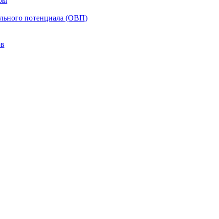
ры
ельного потенциала (ОВП)
ов