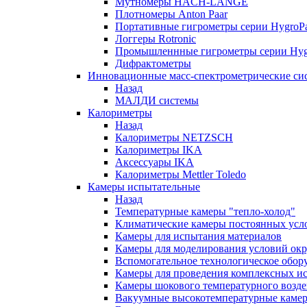
Мутномеры HACH-LANGE
Плотномеры Anton Paar
Портативные гигрометры серии HygroPa
Логгеры Rotronic
Промышленнные гигрометры серии Hygr
Дифрактометры
Инновационные масс-спектрометрические си
Назад
МАЛДИ системы
Калориметры
Назад
Калориметры NETZSCH
Калориметры IKA
Аксессуары IKA
Калориметры Mettler Toledo
Камеры испытательные
Назад
Температурные камеры "тепло-холод"
Климатические камеры постоянных усл
Камеры для испытания материалов
Камеры для моделирования условий ок
Вспомогательное технологическое обор
Камеры для проведения комплексных и
Камеры шокового температурного возде
Вакуумные высокотемпературные каме