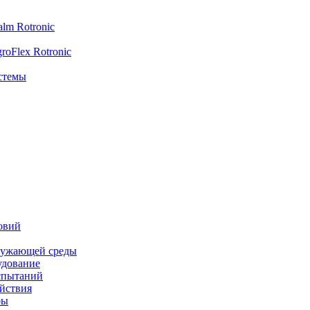
lm Rotronic
oFlex Rotronic
стемы
овий
ружающей среды
удование
спытаний
йствия
ры