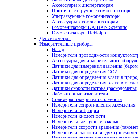
Аксессуары к диспергаторам
Проточные и ручные гомогенизаторы
Ультразвуковые гомогенизаторы
Аксессуары к гомогенизаторам
Гомогенизаторы DAIHAN Scientific
Гомогенизаторы Heidolph
Денситометры
Измерительные приборы
Назад
Измерители проводимости кондуктомет
Аксессуары для измерительного оборуд
Датчики для измерения давления (баром
Датчики для определения CO2
Датчики для определения влаги в приро
Датчики для определения влаги в масла
Датчики скорости потока (расходомеры)
Лабораторные измерители
Солемеры измерители солености
Измерители сопротивления заземления
Измерители вибраций
Измерители кислотности
Измерительные щупы и зажимы
Измерители скорости вращения (тахоме
Измерители скорости воздуха (анемоме