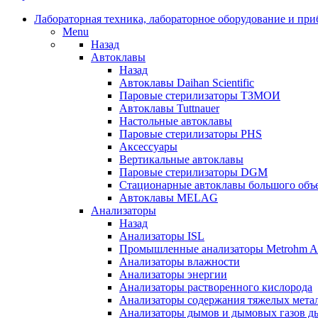
Лабораторная техника, лабораторное оборудование и пр
Menu
Назад
Автоклавы
Назад
Автоклавы Daihan Scientific
Паровые стерилизаторы ТЗМОИ
Автоклавы Tuttnauer
Наcтольные автоклавы
Паровые стерилизаторы PHS
Аксессуары
Вертикальные автоклавы
Паровые стерилизаторы DGM
Стационарные автоклавы большого объ
Автоклавы MELAG
Анализаторы
Назад
Анализаторы ISL
Промышленные анализаторы Metrohm Ap
Анализаторы влажности
Анализаторы энергии
Анализаторы растворенного кислорода
Анализаторы содержания тяжелых мета
Анализаторы дымов и дымовых газов 