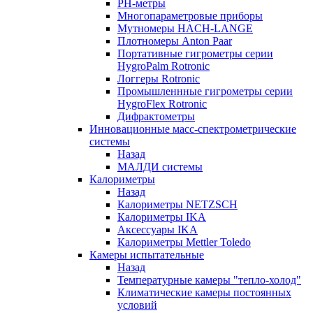
РH-метры
Многопараметровые приборы
Мутномеры HACH-LANGE
Плотномеры Anton Paar
Портативные гигрометры серии
HygroPalm Rotronic
Логгеры Rotronic
Промышленнные гигрометры серии
HygroFlex Rotronic
Дифрактометры
Инновационные масс-спектрометрические
системы
Назад
МАЛДИ системы
Калориметры
Назад
Калориметры NETZSCH
Калориметры IKA
Аксессуары IKA
Калориметры Mettler Toledo
Камеры испытательные
Назад
Температурные камеры "тепло-холод"
Климатические камеры постоянных
условий