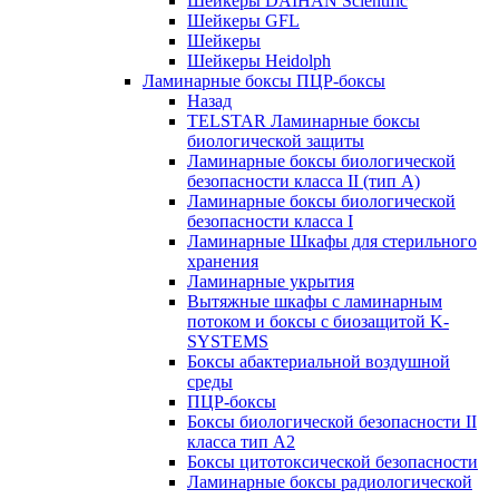
Шейкеры DAIHAN Scientific
Шейкеры GFL
Шейкеры
Шейкеры Heidolph
Ламинарные боксы ПЦР-боксы
Назад
TELSTAR Ламинарные боксы
биологической защиты
Ламинарные боксы биологической
безопасности класса II (тип А)
Ламинарные боксы биологической
безопасности класса I
Ламинарные Шкафы для стерильного
хранения
Ламинарные укрытия
Вытяжные шкафы с ламинарным
потоком и боксы с биозащитой K-
SYSTEMS
Боксы абактериальной воздушной
среды
ПЦР-боксы
Боксы биологической безопасности II
класса тип A2
Боксы цитотоксической безопасности
Ламинарные боксы радиологической