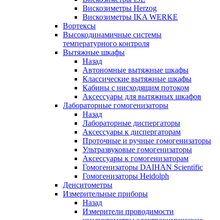
Вискозиметры Herzog
Вискозиметры IKA WERKE
Вортексы
Высокодинамичные системы
температурного контроля
Вытяжные шкафы
Назад
Автономные вытяжные шкафы
Классические вытяжные шкафы
Кабины с нисходящим потоком
Аксессуары для вытяжных шкафов
Лабораторные гомогенизаторы
Назад
Лабораторные диспергаторы
Аксессуары к диспергаторам
Проточные и ручные гомогенизаторы
Ультразвуковые гомогенизаторы
Аксессуары к гомогенизаторам
Гомогенизаторы DAIHAN Scientific
Гомогенизаторы Heidolph
Денситометры
Измерительные приборы
Назад
Измерители проводимости