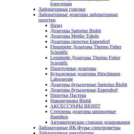
блендерам
Лабораторные горелки
Лабораторные дозаторы лабораторные
пипетки
Назад
Дозаторы Sartorius Biohit
Дозаторы Mettler Toledo
Дозаторы пипетки Eppendorf
Finnpipette Дозаторы Thermo Fisher
Scientific
Lenpipette Дозаторы Thermo Fisher
Scientific
Пипеточные дозаторы
Бутылочные дозаторы Hirschmann
Laborgerate
Дозаторы бутылочные Sartorius Biohit
Дозаторы бутылочные Eppendorf
Пипетки Пастера
Наконечники Biohit
АКСЕССУАРЫ BIOHIT
Степперы дозаторы шприцевые
Hamilton
Автоматические станции дозирования
Лабораторные ИК-Фурье спектрометры
Лабораторные инкубаторы