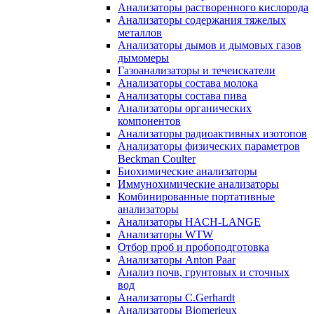
Анализаторы растворенного кислорода
Анализаторы содержания тяжелых
металлов
Анализаторы дымов и дымовых газов
дымомеры
Газоанализаторы и течеискатели
Анализаторы состава молока
Анализаторы состава пива
Анализаторы органических
компонентов
Анализаторы радиоактивных изотопов
Анализаторы физических параметров
Beckman Coulter
Биохимические анализаторы
Иммунохимические анализаторы
Комбинированные портативные
анализаторы
Анализаторы HACH-LANGE
Анализаторы WTW
Отбор проб и пробоподготовка
Анализаторы Anton Paar
Анализ почв, грунтовых и сточных
вод
Анализаторы C.Gerhardt
Анализаторы Biomerieux