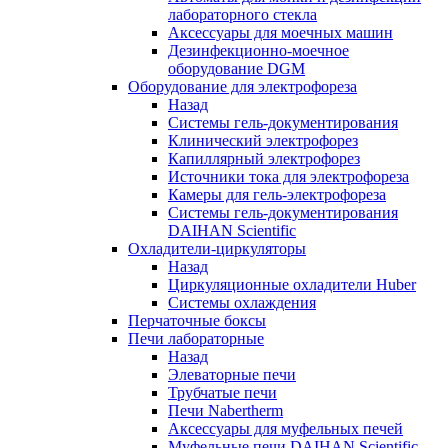
лабораторного стекла
Аксессуары для моечных машин
Дезинфекционно-моечное
оборудование DGM
Оборудование для электрофореза
Назад
Системы гель-документирования
Клинический электрофорез
Капиллярный электрофорез
Источники тока для электрофореза
Камеры для гель-электрофореза
Системы гель-документирования
DAIHAN Scientific
Охладители-циркуляторы
Назад
Циркуляционные охладители Huber
Системы охлаждения
Перчаточные боксы
Печи лабораторные
Назад
Элеваторные печи
Трубчатые печи
Печи Nabertherm
Аксессуары для муфельных печей
Муфельные печи DAIHAN Scientific