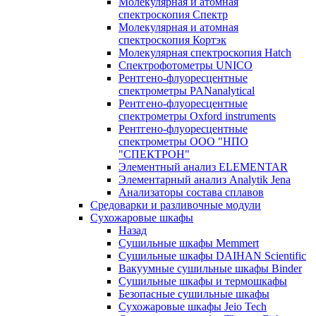
Молекулярная и атомная
спектроскопия Спектр
Молекулярная и атомная
спектроскопия Кортэк
Молекулярная спектроскопия Hatch
Спектрофотометры UNICO
Рентгено-флуоресцентные
спектрометры PANanalytical
Рентгено-флуоресцентные
спектрометры Oxford instruments
Рентгено-флуоресцентные
спектрометры ООО "НПО
"СПЕКТРОН"
Элементный анализ ELEMENTAR
Элементарный анализ Analytik Jena
Анализаторы состава сплавов
Средоварки и разливочные модули
Сухожаровые шкафы
Назад
Сушильные шкафы Memmert
Сушильные шкафы DAIHAN Scientific
Вакуумные сушильные шкафы Binder
Сушильные шкафы и термошкафы
Безопасные сушильные шкафы
Сухожаровые шкафы Jeio Tech