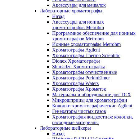
Аксессуары для мешалок
Лабораторные хроматографы
Назад
Аксессуары для ионных
хроматогрофов Metrohm
Программное обеспечение для ионных
хроматографов Metrohm
Ионные хроматографы Metrohm
Хроматографы Agilent
Хроматографы Thermo Scientific
Dionex Хроматографы
Shimadzu Хроматографы
Хроматографы отечественные
Хроматографы PerkinElmer
Хроматографы Waters
Хроматографы Хроматэк
Материалы и оборудование для ТСХ
Микрошприцы для хроматографии
Колонки хроматографические Agilent
Генераторы чистых газов
Хроматография жидкостная: колонки,
расходные материалы
Лабораторные шейкеры
Назад