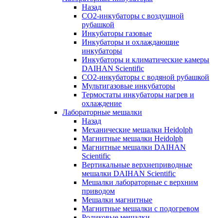
Назад
СО2-инкубаторы с воздушной
рубашкой
Инкубаторы газовые
Инкубаторы и охлаждающие
инкубаторы
Инкубаторы и климатические камеры
DAIHAN Scientific
CO2-инкубаторы с водяной рубашкой
Мультигазовые инкубаторы
Термостаты инкубаторы нагрев и
охлаждение
Лабораторные мешалки
Назад
Механические мешалки Heidolph
Магнитные мешалки Heidolph
Магнитные мешалки DAIHAN
Scientific
Вертикальные верхнеприводные
мешалки DAIHAN Scientific
Мешалки лабораторные с верхним
приводом
Мешалки магнитные
Магнитные мешалки с подогревом
Роликовые мешалки