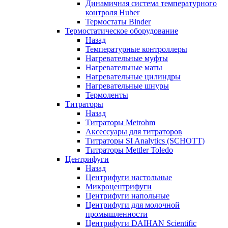
Динамичная система температурного
контроля Huber
Термостаты Binder
Термостатическое оборудование
Назад
Температурные контроллеры
Нагревательные муфты
Нагревательные маты
Нагревательные цилиндры
Нагревательные шнуры
Термоленты
Титраторы
Назад
Титраторы Metrohm
Аксессуары для титраторов
Титраторы SI Analytics (SCHOTT)
Титраторы Mettler Toledo
Центрифуги
Назад
Центрифуги настольные
Микроцентрифуги
Центрифуги напольные
Центрифуги для молочной
промышленности
Центрифуги DAIHAN Scientific