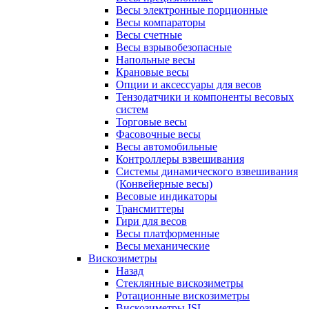
Весы электронные порционные
Весы компараторы
Весы счетные
Весы взрывобезопасные
Напольные весы
Крановые весы
Опции и аксессуары для весов
Тензодатчики и компоненты весовых
систем
Торговые весы
Фасовочные весы
Весы автомобильные
Контроллеры взвешивания
Системы динамического взвешивания
(Конвейерные весы)
Весовые индикаторы
Трансмиттеры
Гири для весов
Весы платформенные
Весы механические
Вискозиметры
Назад
Стеклянные вискозиметры
Ротационные вискозиметры
Вискозиметры ISL