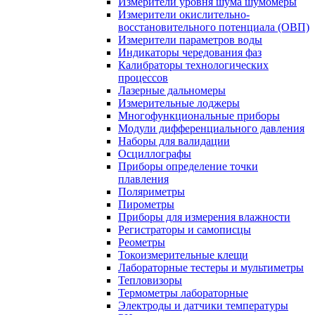
Измерители уровня шума шумомеры
Измерители окислительно-
восстановительного потенциала (ОВП)
Измерители параметров воды
Индикаторы чередования фаз
Калибраторы технологических
процессов
Лазерные дальномеры
Измерительные лоджеры
Многофункциональные приборы
Модули дифференциального давления
Наборы для валидации
Осциллографы
Приборы определение точки
плавления
Поляриметры
Пирометры
Приборы для измерения влажности
Регистраторы и самописцы
Реометры
Токоизмерительные клещи
Лабораторные тестеры и мультиметры
Тепловизоры
Термометры лабораторные
Электроды и датчики температуры