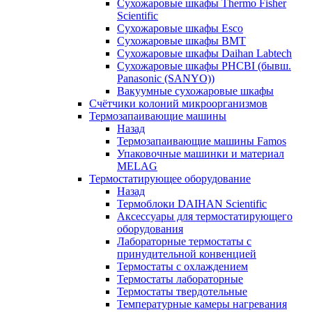
Сухожаровые шкафы Thermo Fisher
Scientific
Сухожаровые шкафы Esco
Сухожаровые шкафы BMT
Сухожаровые шкафы Daihan Labtech
Сухожаровые шкафы PHCBI (бывш.
Panasonic (SANYO))
Вакуумные сухожаровые шкафы
Счётчики колоний микроорганизмов
Термозапаивающие машины
Назад
Термозапаивающие машины Famos
Упаковочные машинки и материал
MELAG
Термостатирующее оборудование
Назад
Термоблоки DAIHAN Scientific
Аксессуары для термостатирующего
оборудования
Лабораторные термостаты с
принудительной конвенцией
Термостаты с охлаждением
Термостаты лабораторные
Термостаты твердотельные
Температурные камеры нагревания