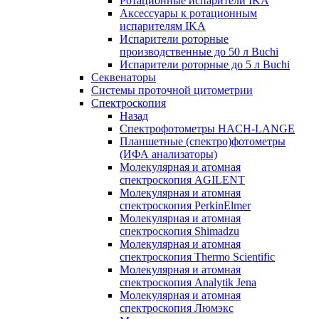
Ротационные испарители IKA
Аксессуары к ротационным
испарителям IKA
Испарители роторные
производственные до 50 л Buchi
Испарители роторные до 5 л Buchi
Секвенаторы
Системы проточной цитометрии
Спектроскопия
Назад
Спектрофотометры HACH-LANGE
Планшетные (спектро)фотометры
(ИФА анализаторы)
Молекулярная и атомная
спектроскопия AGILENT
Молекулярная и атомная
спектроскопия PerkinElmer
Молекулярная и атомная
спектроскопия Shimadzu
Молекулярная и атомная
спектроскопия Thermo Scientific
Молекулярная и атомная
спектроскопия Analytik Jena
Молекулярная и атомная
спектроскопия Люмэкс