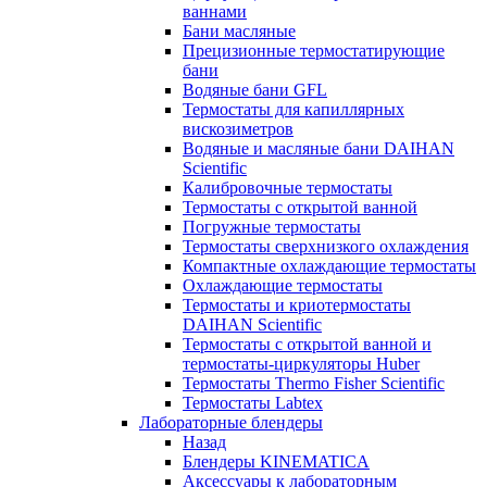
ваннами
Бани масляные
Прецизионные термостатирующие
бани
Водяные бани GFL
Термостаты для капиллярных
вискозиметров
Водяные и масляные бани DAIHAN
Scientific
Калибровочные термостаты
Термостаты с открытой ванной
Погружные термостаты
Термостаты сверхнизкого охлаждения
Компактные охлаждающие термостаты
Охлаждающие термостаты
Термостаты и криотермостаты
DAIHAN Scientific
Термостаты с открытой ванной и
термостаты-циркуляторы Huber
Термостаты Thermo Fisher Scientific
Термостаты Labtex
Лабораторные блендеры
Назад
Блендеры KINEMATICA
Аксессуары к лабораторным