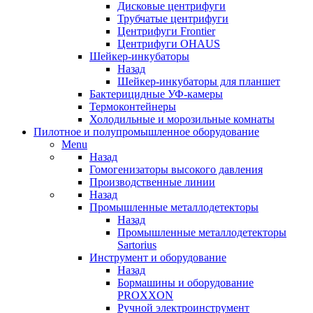
Дисковые центрифуги
Трубчатые центрифуги
Центрифуги Frontier
Центрифуги OHAUS
Шейкер-инкубаторы
Назад
Шейкер-инкубаторы для планшет
Бактерицидные УФ-камеры
Термоконтейнеры
Холодильные и морозильные комнаты
Пилотное и полупромышленное оборудование
Menu
Назад
Гомогенизаторы высокого давления
Производственные линии
Назад
Промышленные металлодетекторы
Назад
Промышленные металлодетекторы
Sartorius
Инструмент и оборудование
Назад
Бормашины и оборудование
PROXXON
Ручной электроинструмент