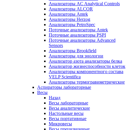
Анализаторы AC Analytical Controls
Анализаторы ALCOR
Анализаторы Antek
Анализаторы Herzog
Анализаторы PetroSpec
Поточные анализаторы Antek
Поточные анализаторы PSPI
Поточные анализаторы Advanced
Sensors
Анализаторы Brookfield
Анализаторы для энологии
Анализатор азота анализаторы белка
Анализатор жизнеспособности клеток
Анализаторы компонентного состава
VELP Scientifica
Анализаторы термогравиметрические
Аспираторы лабораторные
Весы
Назад
Весы лабораторные
Весы аналитические
Настольные весы
Весы портативные
Микровесы
Весы прецизионные