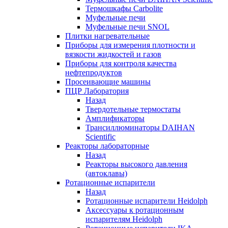
Термошкафы Carbolite
Муфельные печи
Муфельные печи SNOL
Плитки нагревательные
Приборы для измерения плотности и
вязкости жидкостей и газов
Приборы для контроля качества
нефтепродуктов
Просеивающие машины
ПЦР Лаборатория
Назад
Твердотельные термостаты
Амплификаторы
Трансиллюминаторы DAIHAN
Scientific
Реакторы лабораторные
Назад
Реакторы высокого давления
(автоклавы)
Ротационные испарители
Назад
Ротационные испарители Heidolph
Аксессуары к ротационным
испарителям Heidolph