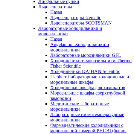
Лиофильные сушки
Льдогенераторы
Назад
Льдогенераторы Icematic
Льдогенераторы SCOTSMAN
Лабораторные холодильники и
морозильники
Назад
Angelantoni Холодильники и
морозильники
Лабораторные морозильники GFL
Холодильники и морозильники Thermo
Fisher Scientific
Холодильники DAIHAN Scientific
Liebherr Лабораторные холодильные и
морозильные шкафы
Холодильные шкафы для химикатов
Морозильные шкафы сверхглубокой
заморозки
Медицинские лабораторные
морозильники
Лабораторные низкотемпературные
морозильники
Фармацевтические холодильники с
морозильной камерой PHCBI (бывш.