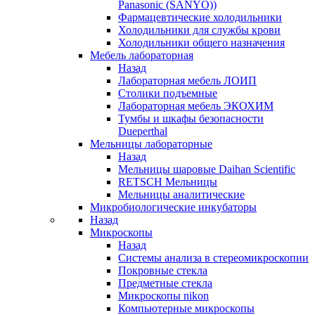
Panasonic (SANYO))
Фармацевтические холодильники
Холодильники для службы крови
Холодильники общего назначения
Мебель лабораторная
Назад
Лабораторная мебель ЛОИП
Столики подъемные
Лабораторная мебель ЭКОХИМ
Тумбы и шкафы безопасности
Dueperthal
Мельницы лабораторные
Назад
Мельницы шаровые Daihan Scientific
RETSCH Мельницы
Мельницы аналитические
Микробиологические инкубаторы
Назад
Микроскопы
Назад
Системы анализа в стереомикроскопии
Покровные стекла
Предметные стекла
Микроскопы nikon
Компьютерные микроскопы