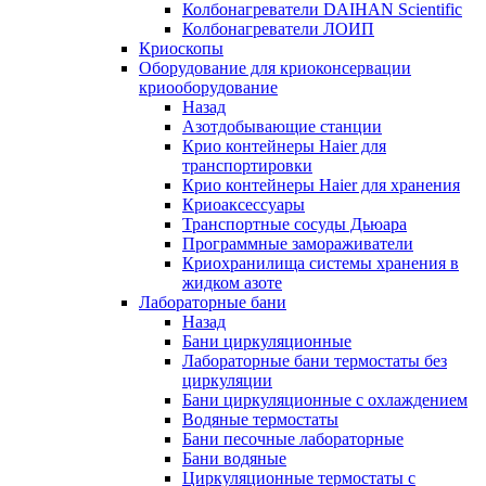
Колбонагреватели DAIHAN Scientific
Колбонагреватели ЛОИП
Криоскопы
Оборудование для криоконсервации
криооборудование
Назад
Азотдобывающие станции
Крио контейнеры Haier для
транспортировки
Крио контейнеры Haier для хранения
Криоаксессуары
Транспортные сосуды Дьюара
Программные замораживатели
Криохранилища системы хранения в
жидком азоте
Лабораторные бани
Назад
Бани циркуляционные
Лабораторные бани термостаты без
циркуляции
Бани циркуляционные с охлаждением
Водяные термостаты
Бани песочные лабораторные
Бани водяные
Циркуляционные термостаты с