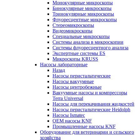
Монокулярные микроскопы
Бинокулярные микроскопы
Тринокулярные микроскопы
Флуоресцентные микроскопы
Стереомикроскопы
Видеомикроскопы
Специальные микроскопы
Системы анализа в микроскопии
Системы флуоресцентного анализа
Экспертные системы ES
Микроскопы KRUSS
Насосы лабораторные
Назад
Насосы перистальтические
Насосы вакуумные
Насосы центробежные
Вакуумные насосы и компрессоры
Terra Universal
Насосы для перекачивания жидкостей
Насосы перистальтические Heidolph
Насосы Ismatec
OEM насосы KNF
Промышленные насосы KNF
Оборудование для ветеринарии и сельского
хозяйства