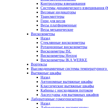
Контроллеры взвешивания
Системы динамического взвешивания (
Весовые индикаторы
Трансмиттеры
Гири для весов
Весы платформенные
Весы механические
Вискозиметры
Назад
Стеклянные вискозиметры
Ротационные вискозиметры
Вискозиметры ISL
Вискозиметры Herzog
Вискозиметры IKA WERKE
Вортексы
Высокодинамичные системы температурного 
Вытяжные шкафы
Назад
Автономные вытяжные шкафы
Классические вытяжные шкафы
Кабины с нисходящим потоком
Аксессуары для вытяжных шкафов
Лабораторные гомогенизаторы
Назад
Лабораторные диспергаторы