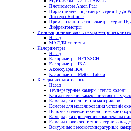
Мутномеры HACH-LANGE
Плотномеры Anton Paar
Портативные гигрометры серии HygroPa
Логгеры Rotronic
Промышленнные гигрометры серии Hygr
Дифрактометры
Инновационные масс-спектрометрические си
Назад
МАЛДИ системы
Калориметры
Назад
Калориметры NETZSCH
Калориметры IKA
Аксессуары IKA
Калориметры Mettler Toledo
Камеры испытательные
Назад
Температурные камеры "тепло-холод"
Климатические камеры постоянных усл
Камеры для испытания материалов
Камеры для моделирования условий ок
Вспомогательное технологическое обор
Камеры для проведения комплексных и
Камеры шокового температурного возде
Вакуумные высокотемпературные каме