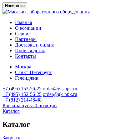
Навигация
Главная
О компании
Сервис
Партнеры
Доставка и оплата
Производство
Контакты
Москва
Санкт-Петербург
Геленджик
+7 (495) 152-56-25
order@gk-npk.ru
+7 (495) 152-56-25
order@gk-npk.ru
+7 (812) 214-46-48
Корзина пуста
0 позиций
Каталог
Каталог
Закрыть