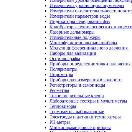
Измерители уровня освещения люксмет
Измерители уровня шума шумомеры
Измерители окислительно-восстановит
Измерители параметров воды
Индикаторы чередования фаз
Калибраторы технологических процесс
Лазерные дальномеры
Измерительные лоджеры
Многофункциональные приборы
Модули дифференциального давления
Наборы для валидации
Осциллографы
Приборы определение точки плавления
Поляриметры
Пирометры
Приборы для измерения влажности
Регистраторы и самописцы
Реометры
Токоизмерительные клещи
Лабораторные тестеры и мультиметры
Тепловизоры
Термометры лабораторные
Электроды и датчики температуры
РH-метры
Многопараметровые приборы