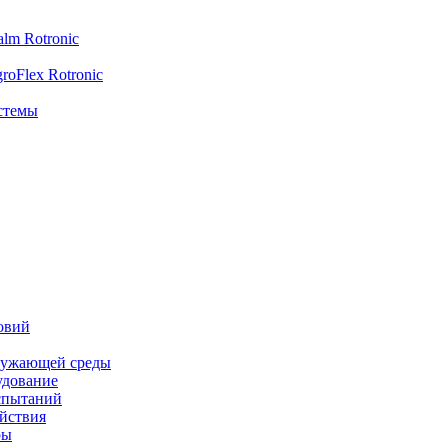
lm Rotronic
oFlex Rotronic
стемы
овий
ружающей среды
удование
спытаний
йствия
ры