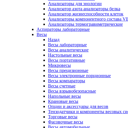
Анализаторы для энологии
Анализатор азота анализаторы белка
Анализатор жизнеспособности клеток
Анализаторы компонентного состава VEL
Анализаторы термогравиметрические
Аспираторы лабораторные
Весы
Назад
Весы лабораторные
Весы аналитические
Настольные весы
Весы портативные
Микровесы
Весы прецизионные
Весы электронные порционные
Весы компараторы
Весы счетные
Весы взрывобезопасные
Напольные весы
Крановые весы
Опции и аксессуары для весов
Тензодатчики и компоненты весовых си
Торговые весы
Фасовочные весы
Весы автомобильные