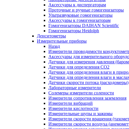
Аксессуары к диспергаторам
Проточные и ручные гомогенизаторы
Ультразвуковые гомогенизаторы
Аксессуары к гомогенизаторам
Гомогенизаторы DAIHAN Scientific
Гомогенизаторы Heidolph
Денситометры
Измерительные приборы
Назад
Измерители проводимости кондуктомет
Аксессуары для измерительного оборуд
Датчики для измерения давления (баром
Датчики для определения CO2
Датчики для определения влаги в приро
Датчики для определения влаги в масла
Датчики скорости потока (расходомеры)
Лабораторные измерители
Солемеры измерители солености
Измерители сопротивления заземления
Измерители вибраций
Измерители кислотности
Измерительные щупы и зажимы
Измерители скорости вращения (тахоме
Измерители скорости воздуха (анемоме