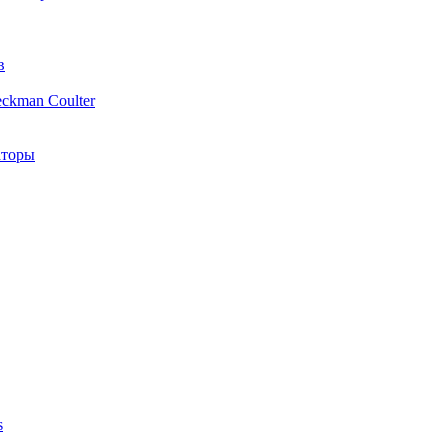
в
ckman Coulter
аторы
s