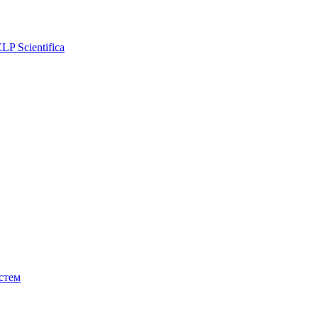
P Scientifica
стем