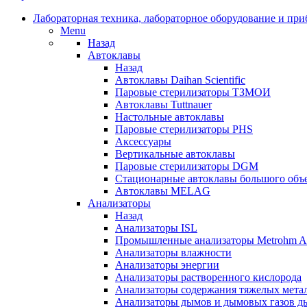
Лабораторная техника, лабораторное оборудование и пр
Menu
Назад
Автоклавы
Назад
Автоклавы Daihan Scientific
Паровые стерилизаторы ТЗМОИ
Автоклавы Tuttnauer
Наcтольные автоклавы
Паровые стерилизаторы PHS
Аксессуары
Вертикальные автоклавы
Паровые стерилизаторы DGM
Стационарные автоклавы большого объ
Автоклавы MELAG
Анализаторы
Назад
Анализаторы ISL
Промышленные анализаторы Metrohm Ap
Анализаторы влажности
Анализаторы энергии
Анализаторы растворенного кислорода
Анализаторы содержания тяжелых мета
Анализаторы дымов и дымовых газов 