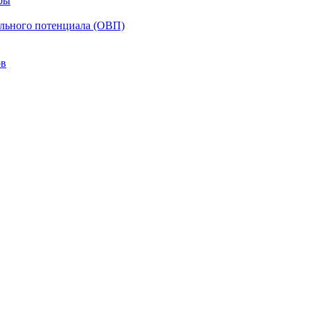
ры
ельного потенциала (ОВП)
ов