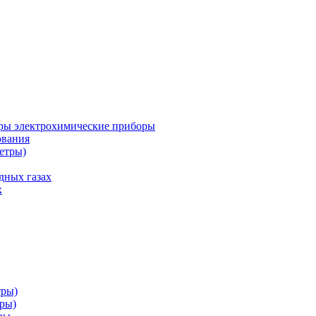
ры электрохимические приборы
ования
етры)
дных газах
х
тры)
тры)