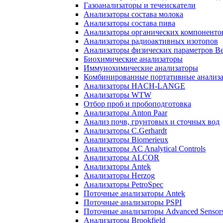
Газоанализаторы и течеискатели
Анализаторы состава молока
Анализаторы состава пива
Анализаторы органических компоненто
Анализаторы радиоактивных изотопов
Анализаторы физических параметров Be
Биохимические анализаторы
Иммунохимические анализаторы
Комбинированные портативные анализ
Анализаторы HACH-LANGE
Анализаторы WTW
Отбор проб и пробоподготовка
Анализаторы Anton Paar
Анализ почв, грунтовых и сточных вод
Анализаторы C.Gerhardt
Анализаторы Biomerieux
Анализаторы AC Analytical Controls
Анализаторы ALCOR
Анализаторы Antek
Анализаторы Herzog
Анализаторы PetroSpec
Поточные анализаторы Antek
Поточные анализаторы PSPI
Поточные анализаторы Advanced Sensor
Анализаторы Brookfield