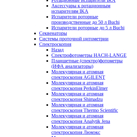
Ротационные испарители IKA
Аксессуары к ротационным
испарителям IKA
Испарители роторные
производственные до 50 л Buchi
Испарители роторные до 5 л Buchi
Секвенаторы
Системы проточной цитометрии
Спектроскопия
Назад
Спектрофотометры HACH-LANGE
Планшетные (спектро)фотометры
(ИФА анализаторы)
Молекулярная и атомная
спектроскопия AGILENT
Молекулярная и атомная
спектроскопия PerkinElmer
Молекулярная и атомная
спектроскопия Shimadzu
Молекулярная и атомная
спектроскопия Thermo Scientific
Молекулярная и атомная
спектроскопия Analytik Jena
Молекулярная и атомная
спектроскопия Люмэкс