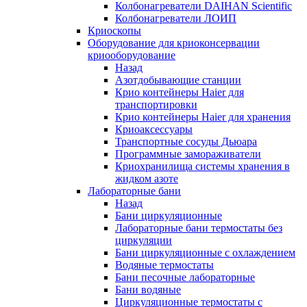
Колбонагреватели DAIHAN Scientific
Колбонагреватели ЛОИП
Криоскопы
Оборудование для криоконсервации
криооборудование
Назад
Азотдобывающие станции
Крио контейнеры Haier для
транспортировки
Крио контейнеры Haier для хранения
Криоаксессуары
Транспортные сосуды Дьюара
Программные замораживатели
Криохранилища системы хранения в
жидком азоте
Лабораторные бани
Назад
Бани циркуляционные
Лабораторные бани термостаты без
циркуляции
Бани циркуляционные с охлаждением
Водяные термостаты
Бани песочные лабораторные
Бани водяные
Циркуляционные термостаты с