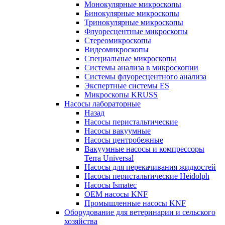
Монокулярные микроскопы
Бинокулярные микроскопы
Тринокулярные микроскопы
Флуоресцентные микроскопы
Стереомикроскопы
Видеомикроскопы
Специальные микроскопы
Системы анализа в микроскопии
Системы флуоресцентного анализа
Экспертные системы ES
Микроскопы KRUSS
Насосы лабораторные
Назад
Насосы перистальтические
Насосы вакуумные
Насосы центробежные
Вакуумные насосы и компрессоры
Terra Universal
Насосы для перекачивания жидкостей
Насосы перистальтические Heidolph
Насосы Ismatec
OEM насосы KNF
Промышленные насосы KNF
Оборудование для ветеринарии и сельского
хозяйства