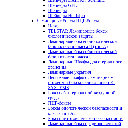
Шейкеры DAIHAN Scientific
Шейкеры GFL
Шейкеры
Шейкеры Heidolph
Ламинарные боксы ПЦР-боксы
Назад
TELSTAR Ламинарные боксы
биологической защиты
Ламинарные боксы биологической
безопасности класса II (тип А)
Ламинарные боксы биологической
безопасности класса I
Ламинарные Шкафы для стерильного
хранения
Ламинарные укрытия
Вытяжные шкафы с ламинарным
потоком и боксы с биозащитой K-
SYSTEMS
Боксы абактериальной воздушной
среды
ПЦР-боксы
Боксы биологической безопасности II
класса тип A2
Боксы цитотоксической безопасности
Ламинарные боксы радиологической