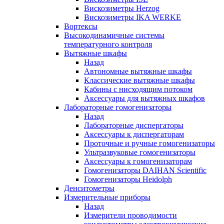
Вискозиметры Herzog
Вискозиметры IKA WERKE
Вортексы
Высокодинамичные системы
температурного контроля
Вытяжные шкафы
Назад
Автономные вытяжные шкафы
Классические вытяжные шкафы
Кабины с нисходящим потоком
Аксессуары для вытяжных шкафов
Лабораторные гомогенизаторы
Назад
Лабораторные диспергаторы
Аксессуары к диспергаторам
Проточные и ручные гомогенизаторы
Ультразвуковые гомогенизаторы
Аксессуары к гомогенизаторам
Гомогенизаторы DAIHAN Scientific
Гомогенизаторы Heidolph
Денситометры
Измерительные приборы
Назад
Измерители проводимости