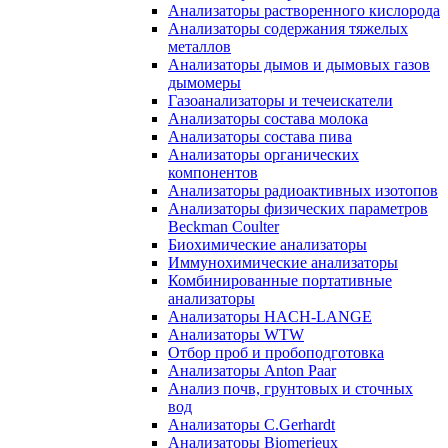
Анализаторы растворенного кислорода
Анализаторы содержания тяжелых
металлов
Анализаторы дымов и дымовых газов
дымомеры
Газоанализаторы и течеискатели
Анализаторы состава молока
Анализаторы состава пива
Анализаторы органических
компонентов
Анализаторы радиоактивных изотопов
Анализаторы физических параметров
Beckman Coulter
Биохимические анализаторы
Иммунохимические анализаторы
Комбинированные портативные
анализаторы
Анализаторы HACH-LANGE
Анализаторы WTW
Отбор проб и пробоподготовка
Анализаторы Anton Paar
Анализ почв, грунтовых и сточных
вод
Анализаторы C.Gerhardt
Анализаторы Biomerieux