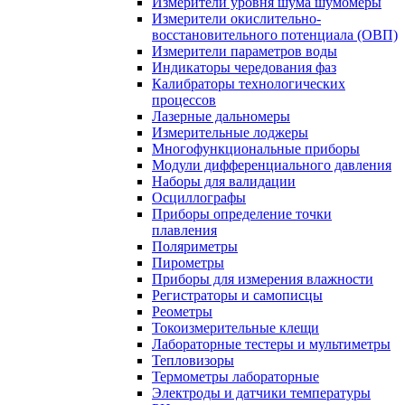
Измерители уровня шума шумомеры
Измерители окислительно-
восстановительного потенциала (ОВП)
Измерители параметров воды
Индикаторы чередования фаз
Калибраторы технологических
процессов
Лазерные дальномеры
Измерительные лоджеры
Многофункциональные приборы
Модули дифференциального давления
Наборы для валидации
Осциллографы
Приборы определение точки
плавления
Поляриметры
Пирометры
Приборы для измерения влажности
Регистраторы и самописцы
Реометры
Токоизмерительные клещи
Лабораторные тестеры и мультиметры
Тепловизоры
Термометры лабораторные
Электроды и датчики температуры