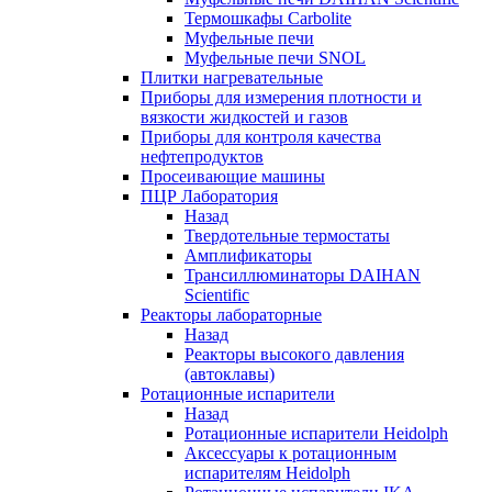
Термошкафы Carbolite
Муфельные печи
Муфельные печи SNOL
Плитки нагревательные
Приборы для измерения плотности и
вязкости жидкостей и газов
Приборы для контроля качества
нефтепродуктов
Просеивающие машины
ПЦР Лаборатория
Назад
Твердотельные термостаты
Амплификаторы
Трансиллюминаторы DAIHAN
Scientific
Реакторы лабораторные
Назад
Реакторы высокого давления
(автоклавы)
Ротационные испарители
Назад
Ротационные испарители Heidolph
Аксессуары к ротационным
испарителям Heidolph