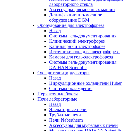
лабораторного стекла
Аксессуары для моечных машин
Дезинфекционно-моечное
оборудование DGM
Оборудование для электрофореза
Назад
Системы гель-документирования
Клинический электрофорез
Капиллярный электрофорез
Источники тока для электрофореза
Камеры для гель-электрофореза
Системы гель-документирования
DAIHAN Scientific
Охладители-циркуляторы
Назад
Циркуляционные охладители Huber
Системы охлаждения
Перчаточные боксы
Печи лабораторные
Назад
Элеваторные печи
Трубчатые печи
Печи Nabertherm
Аксессуары для муфельных печей
Муфельные печи DAIHAN Scientific