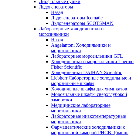
Лиофильные сушки
Льдогенераторы
Назад
Льдогенераторы Icematic
Льдогенераторы SCOTSMAN
Лабораторные холодильники и
морозильники
Назад
Angelantoni Холодильники и
морозильники
Лабораторные морозильники GFL
Холодильники и морозильники Thermo
Fisher Scientific
Холодильники DAIHAN Scientific
Liebherr Лабораторные холодильные и
морозильные шкафы
Холодильные шкафы для химикатов
Морозильные шкафы сверхглубокой
заморозки
Медицинские лабораторные
морозильники
Лабораторные низкотемпературные
морозильники
Фармацевтические холодильники с
морозильной камерой PHCBI (бывш.