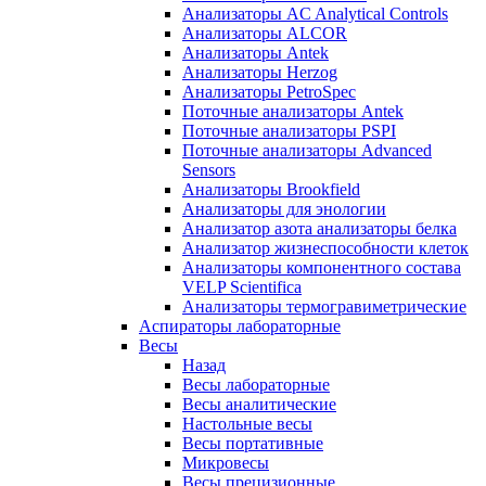
Анализаторы AC Analytical Controls
Анализаторы ALCOR
Анализаторы Antek
Анализаторы Herzog
Анализаторы PetroSpec
Поточные анализаторы Antek
Поточные анализаторы PSPI
Поточные анализаторы Advanced
Sensors
Анализаторы Brookfield
Анализаторы для энологии
Анализатор азота анализаторы белка
Анализатор жизнеспособности клеток
Анализаторы компонентного состава
VELP Scientifica
Анализаторы термогравиметрические
Аспираторы лабораторные
Весы
Назад
Весы лабораторные
Весы аналитические
Настольные весы
Весы портативные
Микровесы
Весы прецизионные