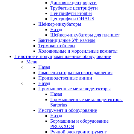
Дисковые центрифуги
Трубчатые центрифуги
Центрифуги Frontier
Центрифуги OHAUS
Шейкер-инкубаторы
Назад
Шейкер-инкубаторы для планшет
Бактерицидные УФ-камеры
Термоконтейнеры
Холодильные и морозильные комнаты
Пилотное и полупромышленное оборудование
Menu
Назад
Гомогенизаторы высокого давления
Производственные линии
Назад
Промышленные металлодетекторы
Назад
Промышленные металлодетекторы
Sartorius
Инструмент и оборудование
Назад
Бормашины и оборудование
PROXXON
Ручной электроинструмент