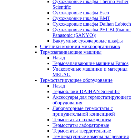
Сухожаровые шкафы Thermo Fisher
Scientific
Сухожаровые шкафы Esco
Сухожаровые шкафы BMT
Сухожаровые шкафы Daihan Labtech
Сухожаровые шкафы PHCBI (бывш.
Panasonic (SANYO))
Вакуумные сухожаровые шкафы
Счётчики колоний микроорганизмов
Термозапаивающие машины
Назад
Термозапаивающие машины Famos
Упаковочные машинки и материал
MELAG
Термостатирующее оборудование
Назад
Термоблоки DAIHAN Scientific
Аксессуары для термостатирующего
оборудования
Лабораторные термостаты с
принудительной конвенцией
Термостаты с охлаждением
Термостаты лабораторные
Термостаты твердотельные
Температурные камеры нагревания