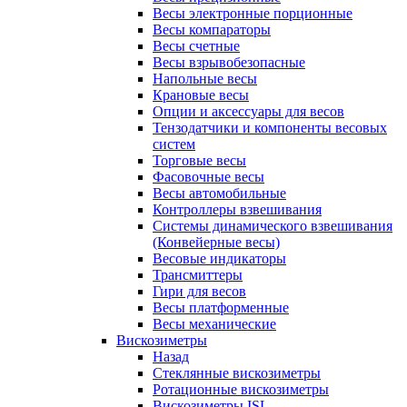
Весы электронные порционные
Весы компараторы
Весы счетные
Весы взрывобезопасные
Напольные весы
Крановые весы
Опции и аксессуары для весов
Тензодатчики и компоненты весовых
систем
Торговые весы
Фасовочные весы
Весы автомобильные
Контроллеры взвешивания
Системы динамического взвешивания
(Конвейерные весы)
Весовые индикаторы
Трансмиттеры
Гири для весов
Весы платформенные
Весы механические
Вискозиметры
Назад
Стеклянные вискозиметры
Ротационные вискозиметры
Вискозиметры ISL