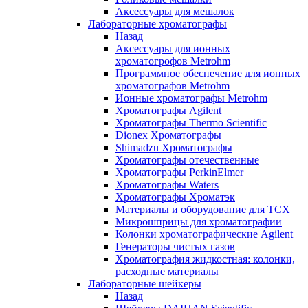
Аксессуары для мешалок
Лабораторные хроматографы
Назад
Аксессуары для ионных
хроматогрофов Metrohm
Программное обеспечение для ионных
хроматографов Metrohm
Ионные хроматографы Metrohm
Хроматографы Agilent
Хроматографы Thermo Scientific
Dionex Хроматографы
Shimadzu Хроматографы
Хроматографы отечественные
Хроматографы PerkinElmer
Хроматографы Waters
Хроматографы Хроматэк
Материалы и оборудование для ТСХ
Микрошприцы для хроматографии
Колонки хроматографические Agilent
Генераторы чистых газов
Хроматография жидкостная: колонки,
расходные материалы
Лабораторные шейкеры
Назад