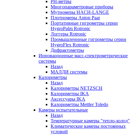
РH-метры
Многопараметровые приборы
Мутномеры HACH-LANGE
Плотномеры Anton Paar
Портативные гигрометры серии
HygroPalm Rotronic
Логгеры Rotronic
Промышленнные гигрометры серии
HygroFlex Rotronic
Дифрактометры
Инновационные масс-спектрометрические
системы
Назад
МАЛДИ системы
Калориметры
Назад
Калориметры NETZSCH
Калориметры IKA
Аксессуары IKA
Калориметры Mettler Toledo
Камеры испытательные
Назад
Температурные камеры "тепло-холод"
Климатические камеры постоянных
условий