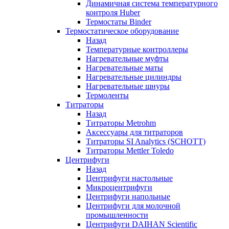
Динамичная система температурного
контроля Huber
Термостаты Binder
Термостатическое оборудование
Назад
Температурные контроллеры
Нагревательные муфты
Нагревательные маты
Нагревательные цилиндры
Нагревательные шнуры
Термоленты
Титраторы
Назад
Титраторы Metrohm
Аксессуары для титраторов
Титраторы SI Analytics (SCHOTT)
Титраторы Mettler Toledo
Центрифуги
Назад
Центрифуги настольные
Микроцентрифуги
Центрифуги напольные
Центрифуги для молочной
промышленности
Центрифуги DAIHAN Scientific