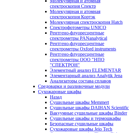
Молекулярная и атомная
спектроскопия Спектр
Молекулярная и атомная
спектроскопия Кортэк
Молекулярная спектроскопия Hatch
Спектрофотометры UNICO
Рентгено-флуоресцентные
спектрометры PANanalytical
Рентгено-флуоресцентные
спектрометры Oxford instruments
Рентгено-флуоресцентные
спектрометры ООО "НПО
"СПЕКТРОН"
Элементный анализ ELEMENTAR
Элементарный анализ Analytik Jena
Анализаторы состава сплавов
Средоварки и разливочные модули
Сухожаровые шкафы
Назад
Сушильные шкафы Memmert
Сушильные шкафы DAIHAN Scientific
Вакуумные сушильные шкафы Binder
Сушильные шкафы и термошкафы
Безопасные сушильные шкафы
Сухожаровые шкафы Jeio Tech