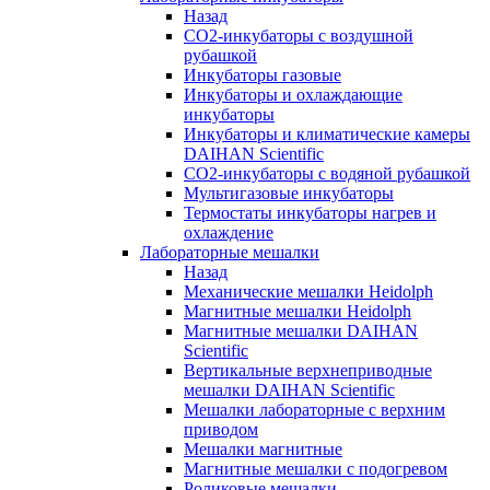
Назад
СО2-инкубаторы с воздушной
рубашкой
Инкубаторы газовые
Инкубаторы и охлаждающие
инкубаторы
Инкубаторы и климатические камеры
DAIHAN Scientific
CO2-инкубаторы с водяной рубашкой
Мультигазовые инкубаторы
Термостаты инкубаторы нагрев и
охлаждение
Лабораторные мешалки
Назад
Механические мешалки Heidolph
Магнитные мешалки Heidolph
Магнитные мешалки DAIHAN
Scientific
Вертикальные верхнеприводные
мешалки DAIHAN Scientific
Мешалки лабораторные с верхним
приводом
Мешалки магнитные
Магнитные мешалки с подогревом
Роликовые мешалки