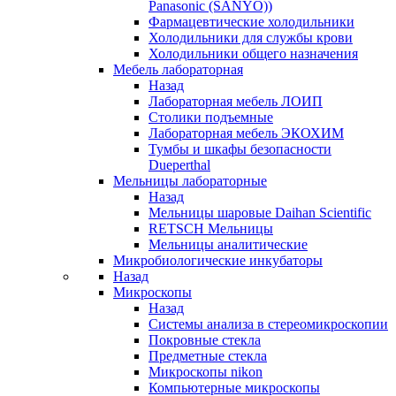
Panasonic (SANYO))
Фармацевтические холодильники
Холодильники для службы крови
Холодильники общего назначения
Мебель лабораторная
Назад
Лабораторная мебель ЛОИП
Столики подъемные
Лабораторная мебель ЭКОХИМ
Тумбы и шкафы безопасности
Dueperthal
Мельницы лабораторные
Назад
Мельницы шаровые Daihan Scientific
RETSCH Мельницы
Мельницы аналитические
Микробиологические инкубаторы
Назад
Микроскопы
Назад
Системы анализа в стереомикроскопии
Покровные стекла
Предметные стекла
Микроскопы nikon
Компьютерные микроскопы