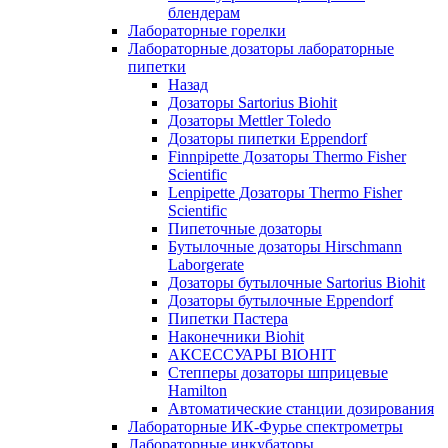
блендерам
Лабораторные горелки
Лабораторные дозаторы лабораторные
пипетки
Назад
Дозаторы Sartorius Biohit
Дозаторы Mettler Toledo
Дозаторы пипетки Eppendorf
Finnpipette Дозаторы Thermo Fisher
Scientific
Lenpipette Дозаторы Thermo Fisher
Scientific
Пипеточные дозаторы
Бутылочные дозаторы Hirschmann
Laborgerate
Дозаторы бутылочные Sartorius Biohit
Дозаторы бутылочные Eppendorf
Пипетки Пастера
Наконечники Biohit
АКСЕССУАРЫ BIOHIT
Степперы дозаторы шприцевые
Hamilton
Автоматические станции дозирования
Лабораторные ИК-Фурье спектрометры
Лабораторные инкубаторы