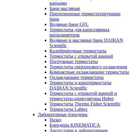
ваннами
Бани масляные
Прецизионные термостатирующие
бани
Водяные бани GFL
Термостаты для капиллярных
вискозиметров
Водяные и масляные бани DAIHAN
Scientific
Калибровочные термостаты
Термостаты с открытой ванной
Погружные термостаты
Термостаты сверхнизкого охлаждения
Компактные охлаждающие термостаты
Охлаждающие термостаты
Термостаты и криотермостаты
DAIHAN Scientific
Термостаты с открытой ванной и
термостаты-циркуляторы Huber
Термостаты Thermo Fisher Scientific
Термостаты Labtex
Лабораторные блендеры
Назад
Блендеры KINEMATICA
Аксессуары к лабораторным